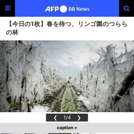
【今日の1枚】春を待つ、リンゴ園のつらら
の林
❮
1/4
❯
caption +