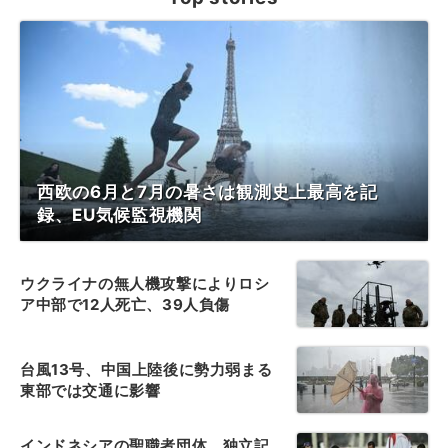
西欧の6月と7月の暑さは観測史上最高を記
録、EU気候監視機関
ウクライナの無人機攻撃によりロシ
ア中部で12人死亡、39人負傷
台風13号、中国上陸後に勢力弱まる
東部では交通に影響
インドネシアの聖職者団体、独立記