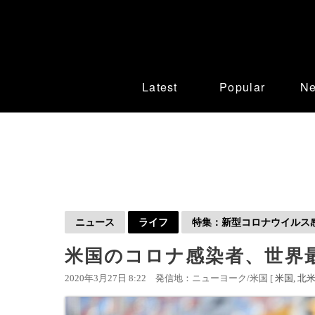
Latest
Popular
N
ニュース
ライフ
特集：新型コロナウイルス感染
米国のコロナ感染者、世界
2020年3月27日 8:22
発信地：ニューヨーク/米国 [
米国
北