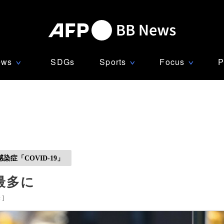
ews
SDGs
Sports
Focus
P
∨
∨
∨
症「COVID-19」
最多に
米
]