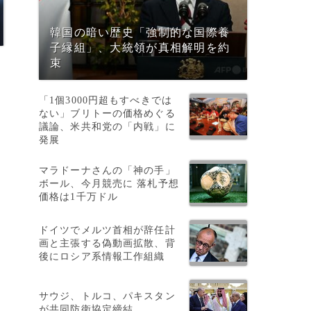
韓国の暗い歴史「強制的な国際養
子縁組」、大統領が真相解明を約
束
「1個3000円超もすべきでは
ない」ブリトーの価格めぐる
議論、米共和党の「内戦」に
発展
マラドーナさんの「神の手」
ボール、今月競売に 落札予想
価格は1千万ドル
ドイツでメルツ首相が辞任計
画と主張する偽動画拡散、背
後にロシア系情報工作組織
サウジ、トルコ、パキスタン
が共同防衛協定締結