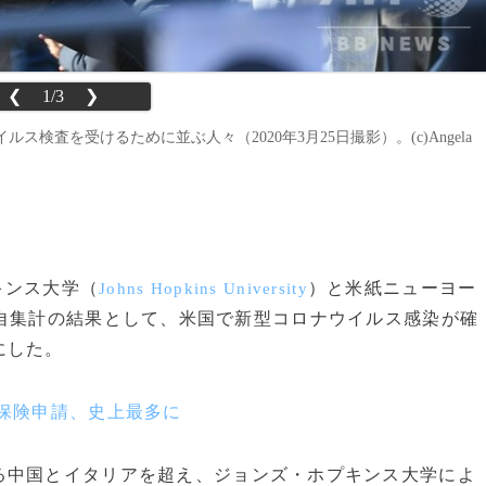
❮
1/3
❯
査を受けるために並ぶ人々（2020年3月25日撮影）。(c)Angela
キンス大学（
）と米紙ニューヨー
Johns Hopkins University
独自集計の結果として、米国で新型コロナウイルス感染が確
にした。
保険申請、史上最多に
中国とイタリアを超え、ジョンズ・ホプキンス大学によ