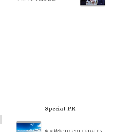
>
Special PR
東京特集:TOKYO UPDATES