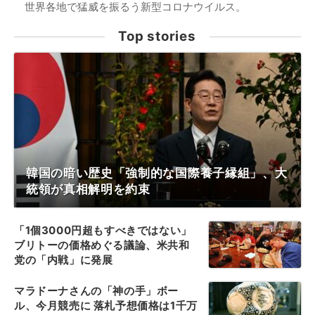
世界各地で猛威を振るう新型コロナウイルス。
Top stories
韓国の暗い歴史「強制的な国際養子縁組」、大
統領が真相解明を約束
「1個3000円超もすべきではない」
ブリトーの価格めぐる議論、米共和
党の「内戦」に発展
マラドーナさんの「神の手」ボー
ル、今月競売に 落札予想価格は1千万