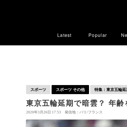
Latest
Popular
N
スポーツ
スポーツ その他
特集：東京五輪延
東京五輪延期で暗雲？ 年齢
2020年3月26日 17:53
発信地：パリ/フランス