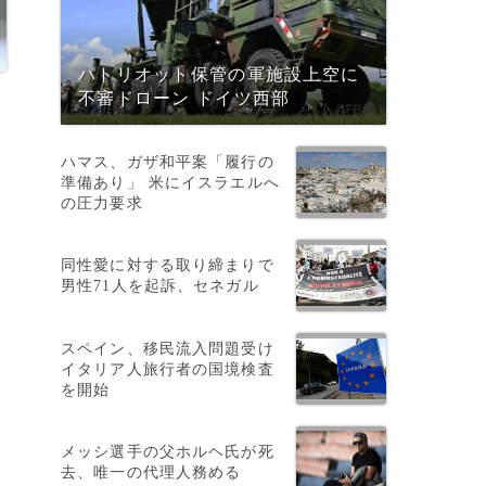
パトリオット保管の軍施設上空に
不審ドローン ドイツ西部
ハマス、ガザ和平案「履行の
準備あり」 米にイスラエルへ
の圧力要求
同性愛に対する取り締まりで
男性71人を起訴、セネガル
受
スペイン、移民流入問題受け
イタリア人旅行者の国境検査
を開始
メッシ選手の父ホルヘ氏が死
去、唯一の代理人務める