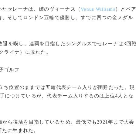
たセレーナは、姉のヴィーナス（
）とペ
Venus Williams
輪、そしてロンドン五輪で優勝し、すでに四つの金メダル
敗退を喫し、連覇を目指したシングルスでセレーナは3回
クライナ）に敗れた。
男子ゴルフ
年の立ち位置のままでは五輪代表チーム入りが困難だった。現
手につけているが、代表チーム入りするのは上位4人とな
から復活を目指しているため、最低でも2021年まで大会
新たに生まれた。