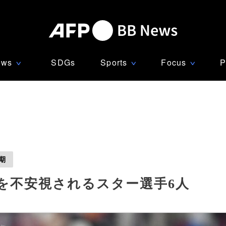
ews
SDGs
Sports
Focus
P
∨
∨
∨
期
を不安視されるスター選手6人