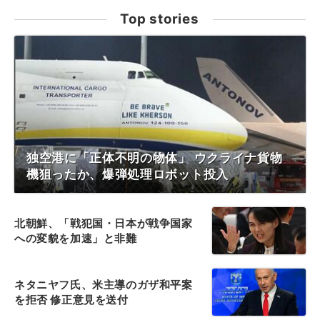
Top stories
独空港に「正体不明の物体」 ウクライナ貨物
機狙ったか、爆弾処理ロボット投入
北朝鮮、「戦犯国・日本が戦争国家
への変貌を加速」と非難
ネタニヤフ氏、米主導のガザ和平案
を拒否 修正意見を送付