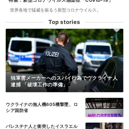
特集：新型コロナウイルス感染症「COVID-19」
世界各地で猛威を振るう新型コロナウイルス。
Top stories
独軍需メーカーへのスパイ行為でウクライナ人
逮捕 「破壊工作の準備」
ウクライナの無人機605機撃墜、ロ
シア国防省
パレスチナ人と衝突したイスラエル