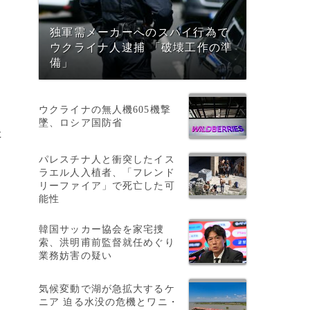
独軍需メーカーへのスパイ行為で
ウクライナ人逮捕 「破壊工作の準
備」
ウクライナの無人機605機撃
墜、ロシア国防省
た
パレスチナ人と衝突したイス
ラエル人入植者、「フレンド
リーファイア」で死亡した可
能性
韓国サッカー協会を家宅捜
索、洪明甫前監督就任めぐり
業務妨害の疑い
気候変動で湖が急拡大するケ
ニア 迫る水没の危機とワニ・