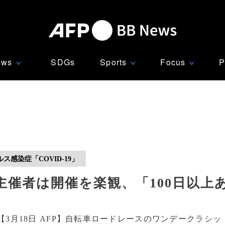
ews
SDGs
Sports
Focus
P
∨
∨
∨
感染症「COVID-19」
催者は開催を楽観、「100日以上
【3月18日 AFP】自転車ロードレースのワンデークラシッ