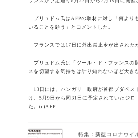
ランスが予定通り6月27日から7月19日に開
プリュドム氏はAFPの取材に対し「何より
いることを願う」とコメントした。
フランスでは17日に外出禁止令が出された
プリュドム氏は「ツール・ド・フランスの開
スを切望する気持ちは計り知れないほど大き
13日には、ハンガリー政府が首都ブダペス
け、5月9日から同31日に予定されていたジ
た。(c)AFP
特集：新型コロナウイルス