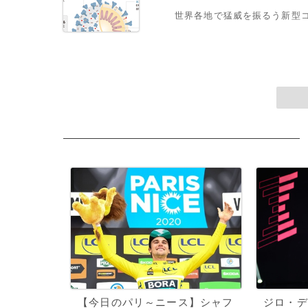
世界各地で猛威を振るう新型
【今日のパリ～ニース】シャフ
ジロ・デ