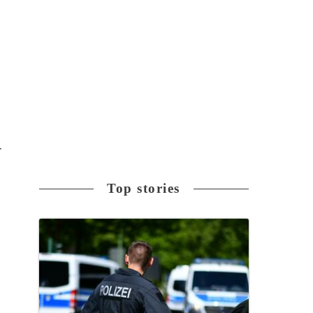
ー
Top stories
シ