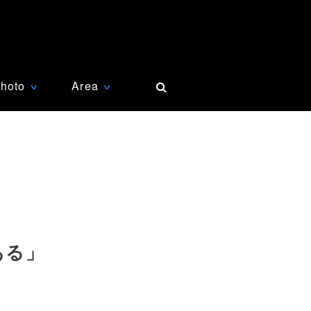
hoto
Area
∨
∨
ある」