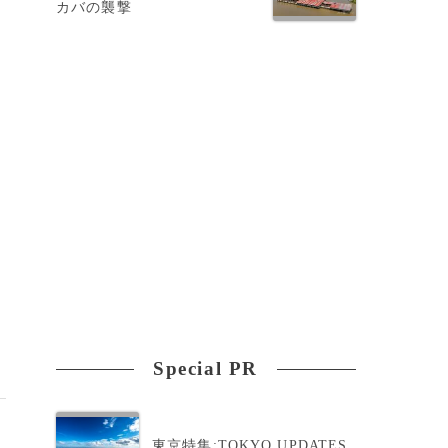
カバの襲撃
ー
Special PR
東京特集:TOKYO UPDATES