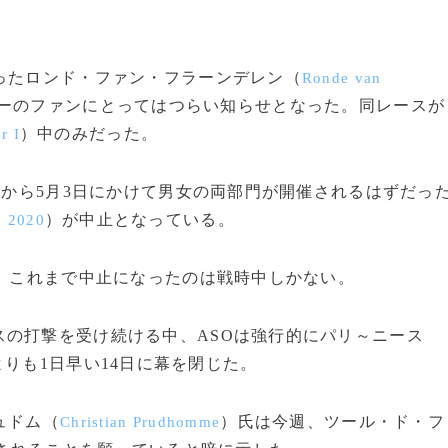
ったロンド・ファン・フラーンデレン（
Ronde van
ーのファンにとってはつらい知らせとなった。同レースが
）中のみだった。
r I
日から5月3日にかけて男女の両部門が開催されるはずだっ
）が中止となっている。
e 2020
、これまで中止になったのは戦時中しかない。
の打撃を受け続ける中、ASOは強行的にパリ～ニース
りも1日早い14日に幕を閉じた。
ュドム（
）氏は今週、ツール・ド・フ
Christian Prudhomme