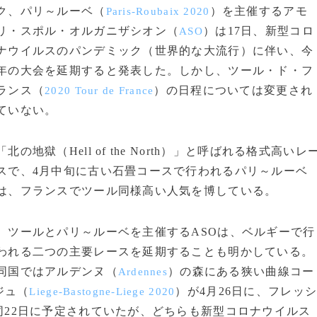
ク、パリ～ルーベ（
）を主催するアモ
Paris-Roubaix 2020
リ・スポル・オルガニザシオン（
）は17日、新型コロ
ASO
ナウイルスのパンデミック（世界的な大流行）に伴い、今
年の大会を延期すると発表した。しかし、ツール・ド・フ
ランス（
）の日程については変更され
2020 Tour de France
ていない。
「北の地獄（Hell of the North）」と呼ばれる格式高いレ
スで、4月中旬に古い石畳コースで行われるパリ～ルーベ
は、フランスでツール同様高い人気を博している。
ツールとパリ～ルーベを主催するASOは、ベルギーで行
われる二つの主要レースを延期することも明かしている。
同国ではアルデンヌ（
）の森にある狭い曲線コー
Ardennes
ジュ（
）が4月26日に、フレッ
Liege-Bastogne-Liege 2020
同22日に予定されていたが、どちらも新型コロナウイルス