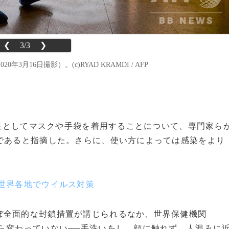
❮
3/3
❯
16日撮影）。(c)RYAD KRAMDI / AFP
予防策としてマスクや手袋を着用することについて、専門家ら
であると指摘した。さらに、使い方によっては感染をより
世界各地でウイルス対策
全面的な封鎖措置が講じられるなか、世界保健機関
ら変わっていない──手洗いをし、顔に触れず、人混みに