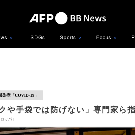
ews
SDGs
Sports
Focus
P
∨
∨
∨
症「COVID-19」
スクや手袋では防げない」専門家ら
ーロッパ
]