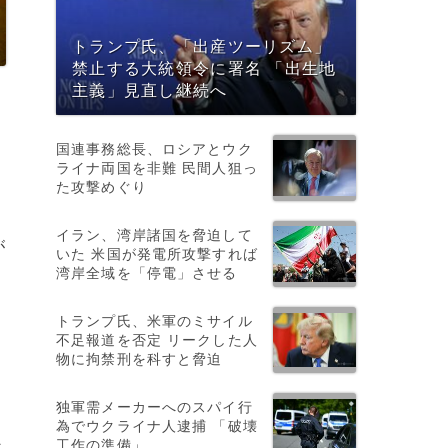
トランプ氏、「出産ツーリズム」
禁止する大統領令に署名 「出生地
主義」見直し継続へ
国連事務総長、ロシアとウク
ライナ両国を非難 民間人狙っ
た攻撃めぐり
イラン、湾岸諸国を脅迫して
が
いた 米国が発電所攻撃すれば
湾岸全域を「停電」させる
トランプ氏、米軍のミサイル
不足報道を否定 リークした人
物に拘禁刑を科すと脅迫
独軍需メーカーへのスパイ行
為でウクライナ人逮捕 「破壊
工作の準備」
近