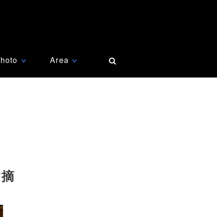
hoto
Area
∨
∨
指摘