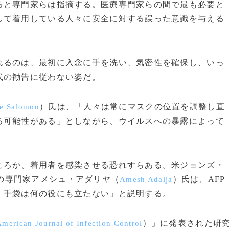
と専門家らは指摘する。医療専門家らの間で最も必要と
して着用している人々に安全に対する誤った意識を与える
るのは、最初に入念に手を洗い、気密性を確保し、いっ
式の勧告に従わない姿だ。
）氏は、「人々は常にマスクの位置を調整し直
e Salomon
る可能性がある」としながら、ウイルスへの暴露によって
ろか、着用者を感染させる恐れすらある。米ジョンズ・
の専門家アメシュ・アダリヤ（
）氏は、AFP
Amesh Adalja
、手袋は何の役にも立たない」と説明する。
）」に発表された研
merican Journal of Infection Control