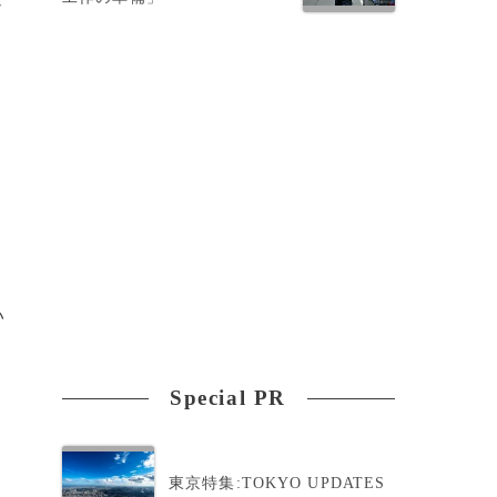
い
Special PR
東京特集:TOKYO UPDATES