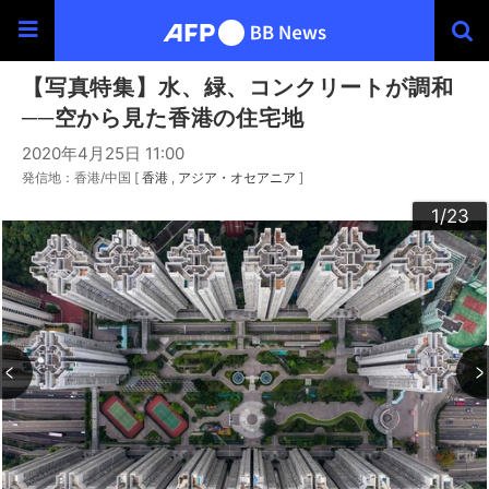
【写真特集】水、緑、コンクリートが調和
──空から見た香港の住宅地
2020年4月25日 11:00
発信地：香港/中国 [
香港
アジア・オセアニア
]
20
23
22
10
13
14
16
19
12
15
17
18
21
11
3
4
6
9
2
5
7
8
1
/23
/23
/23
/23
/23
/23
/23
/23
/23
/23
/23
/23
/23
/23
/23
/23
/23
/23
/23
/23
/23
/23
/23