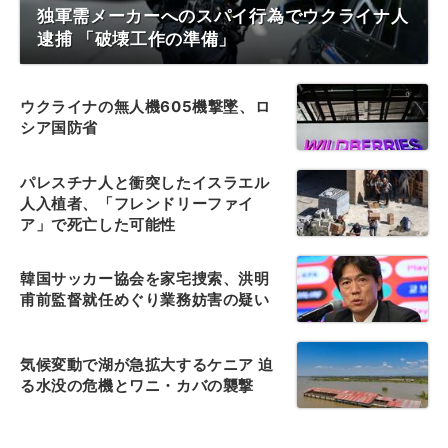
独軍需メーカーへのスパイ行為でウクライナ人
逮捕 「破壊工作の準備」
ウクライナの無人機605機撃墜、ロ
シア国防省
パレスチナ人と衝突したイスラエル
人入植者、「フレンドリーファイ
ア」で死亡した可能性
韓国サッカー協会を家宅捜索、洪明
甫前監督就任めぐり業務妨害の疑い
気候変動で湖が急拡大するケニア 迫
る水没の危機とワニ・カバの襲撃