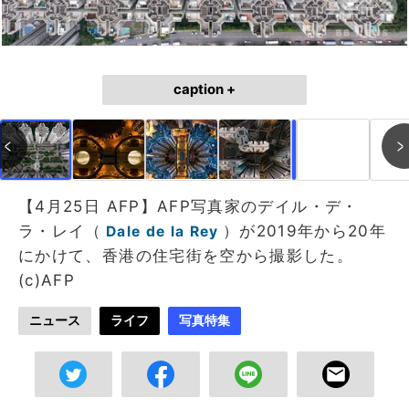
caption +
作成中
画像作成中
【4月25日 AFP】AFP写真家のデイル・デ・
ラ・レイ（
）が2019年から20年
Dale de la Rey
にかけて、香港の住宅街を空から撮影した。
(c)AFP
ニュース
ライフ
写真特集