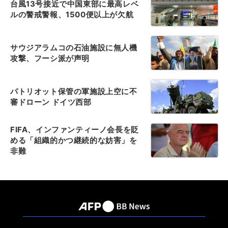
台風13号接近で中国東部に最高レベ
ルの警戒警報、1500便以上が欠航
サウジアラムコの石油施設に無人機
攻撃、フーシ派が声明
パトリオット保管の軍施設上空に不
審ドローン ドイツ西部
FIFA、インファンティーノ会長を貶
める「組織的かつ継続的な妨害」を
非難