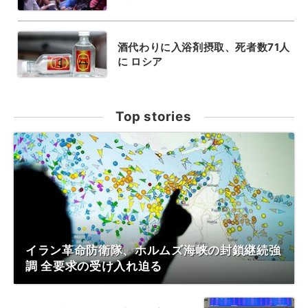
酒代わりに入浴剤摂取、死者数71人
に ロシア
Top stories
イラン革命防衛隊、ホルムズ海峡の封鎖継続強
調 全要求の受け入れ迫る