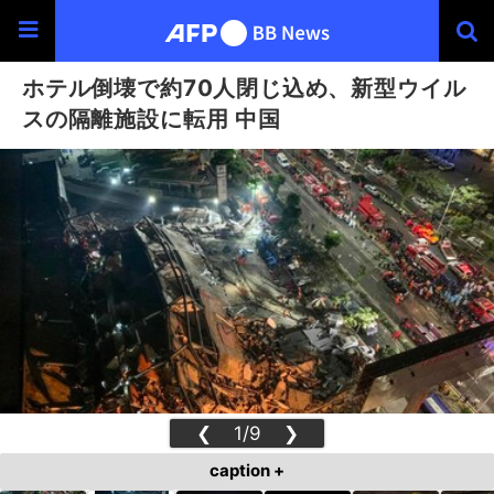
ホテル倒壊で約70人閉じ込め、新型ウイル
スの隔離施設に転用 中国
❮
1/9
❯
caption +