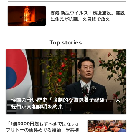
香港 新型ウイルス「検疫施設」開設
に住民が抗議、火炎瓶で放火
Top stories
韓国の暗い歴史「強制的な国際養子縁組」、大
統領が真相解明を約束
「1個3000円超もすべきではない」
ブリトーの価格めぐる議論、米共和