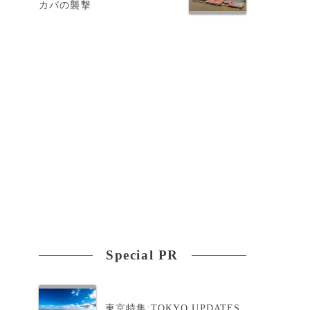
カバの襲撃
Special PR
え
東京特集:TOKYO UPDATES