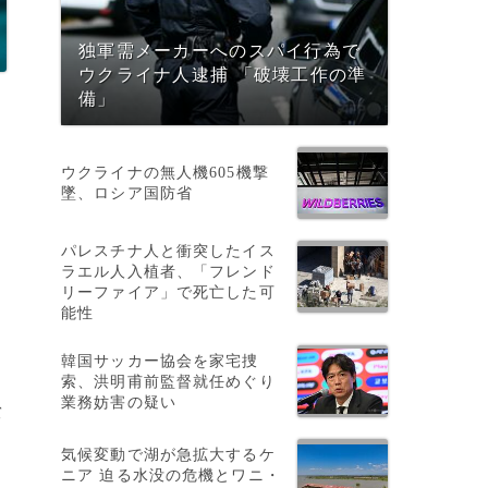
独軍需メーカーへのスパイ行為で
ウクライナ人逮捕 「破壊工作の準
備」
ウクライナの無人機605機撃
墜、ロシア国防省
パレスチナ人と衝突したイス
ラエル人入植者、「フレンド
リーファイア」で死亡した可
能性
韓国サッカー協会を家宅捜
索、洪明甫前監督就任めぐり
業務妨害の疑い
バ
気候変動で湖が急拡大するケ
ニア 迫る水没の危機とワニ・