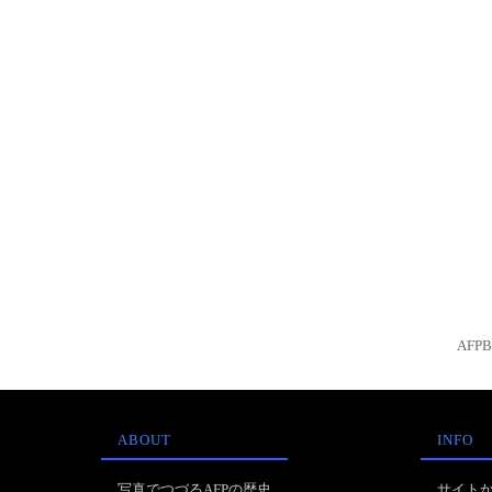
AFP
ABOUT
INFO
写真でつづるAFPの歴史
サイト