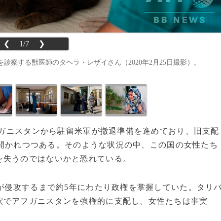
❮
1/7
❯
察する獣医師のタヘラ・レザイさん（2020年2月25日撮影）。
アフガニスタンから駐留米軍が撤退準備を進めており、旧支配
開かれつつある。そのような状況の中、この国の女性たち
を失うのではないかと恐れている。
が侵攻するまで約5年にわたり政権を掌握していた。タリ
釈でアフガニスタンを強権的に支配し、女性たちは事実