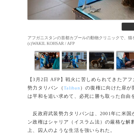
アフガニスタンの首都カブールの動物クリニックで、猫を診
(c)WAKIL KOHSAR / AFP
【3月2日 AFP】戦火に苦しめられてきた
勢力タリバン（
）の復権に向けた扉が
Taliban
は平和を追い求めて、必死に勝ち取った自由
反政府武装勢力タリバンは、2001年に米国
ン政権はシャリア（イスラム法）の厳格な解
上、囚人のような生活を強いられた。