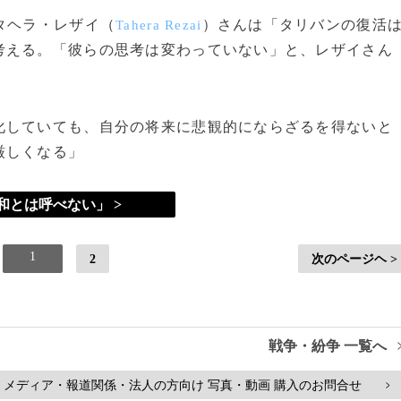
タヘラ・レザイ（
）さんは「タリバンの復活
Tahera Rezai
考える。「彼らの思考は変わっていない」と、レザイさん
していても、自分の将来に悲観的にならざるを得ないと
厳しくなる」
和とは呼べない」 >
1
2
次のページヘ >
戦争・紛争 一覧へ
メディア・報道関係・法人の方向け 写真・動画 購入のお問合せ
>