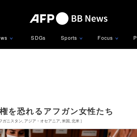
ews
SDGs
Sports
Focus
P
∨
∨
∨
復権を恐れるアフガン女性たち
フガニスタン
アジア・オセアニア
米国
北米
]