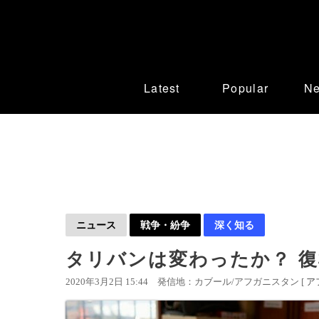
Latest
Popular
N
ニュース
戦争・紛争
深く知る
タリバンは変わったか？ 
2020年3月2日 15:44
発信地：カブール/アフガニスタン [
ア