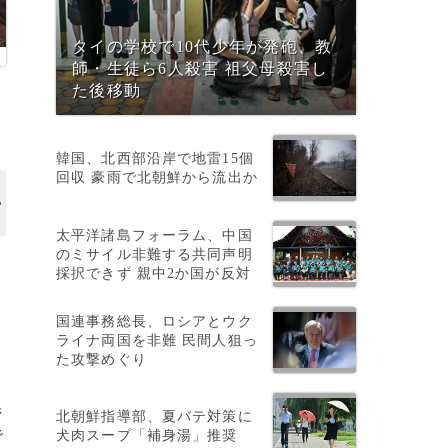
タイの学校で10代少年が発砲、教
師・生徒ら6人殺害 祖父母殺害し
た後移動
る
韓国、北西部沿岸で地雷15個
回収 豪雨で北朝鮮から流出か
太平洋諸島フォーラム、中国
のミサイル非難する共同声明
汚
採択できず 親中2か国が反対
国連事務総長、ロシアとウク
ライナ両国を非難 民間人狙っ
た攻撃めぐり
系
北朝鮮指導部、夏バテ対策に
で
犬肉スープ「補身湯」推奨