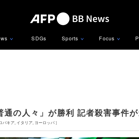
ews
SDGs
Sports
Focus
P
∨
∨
∨
普通の人々」が勝利 記者殺害事件が
ロバキア
イタリア
ヨーロッパ
]