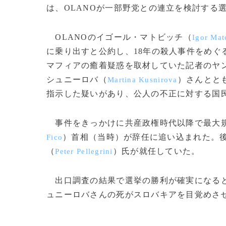
は、OLANOが一部野党との連立を検討する
OLANOのイゴール・マトビッチ（
Igor Mat
に乗り出すと公約し、18年の殺人事件をめぐ
マフィアの癒着疑惑を取材していた記者のヤ
シュニーロバ（
）さんとと
Martina Kusnirova
指示した疑いがあり、公人の不正に対する国
事件をきっかけに共産政権時代以降で最大規
）首相（当時）が辞任に追い込まれた。
Fico
（
）氏が就任していた。
Peter Pellegrini
出口調査の結果で選挙の勝利が確実になると
ュニーロバさんの死がスロバキアを目覚めさせた」と語