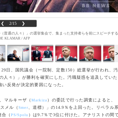
❮
2/15
❯
O（普通の人々）」の選挙集会で、集まった支持者らを前にスピーチす
KLAMAR / AFP
月29日、国民議会（一院制、定数150）総選挙が行われ、
の人々）」が勝利を確実にした。汚職疑惑を追及していた
の強い反発が決定的要因になった。
、マルキーザ（
）の委託で行った調査によると、
Markiza
「スメル（
、道標）」の14.9％を上回った。リベラル
Smer
連合（
）は9.7％で3位に付けた。アナリストの間
PS/Spolu