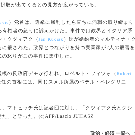
選択肢が出てくるとの見方が広がっている。
）党首は、選挙に勝利したら直ちに汚職の取り締まり
ovic
る有権者の怒りに訴えかけた。事件では政界とイタリア系
ン・クツィアク（
）氏が婚約者のマルティナ・
Jan Kuciak
もに殺された。政界とつながりを持つ実業家が2人の殺害
民の怒りがこの事件に集中した。
模の反政府デモが行われ、ロベルト・フィツォ（
Robert
後任の首相には、同じスメル所属のペテル・ペレグリニ
、マトビッチ氏は記者団に対し、「クツィアク氏とクシ
った。(c)AFP/Laszlo JUHASZ
政治・経済 一覧へ