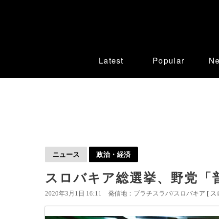
Latest
Popular
N
ニュース
政治・経済
スロバキア総選挙、野党「
2020年3月1日 16:11
発信地：ブラチスラバ/スロバキア [
ス