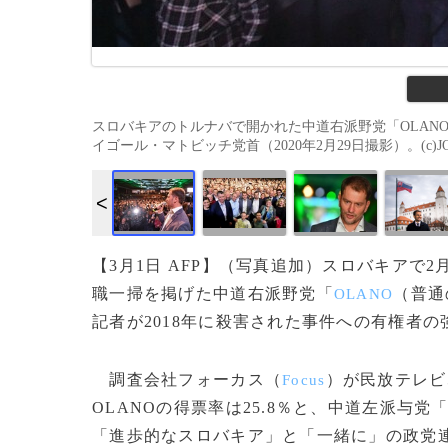
スロバキアのトルナバで開かれた中道右派野党「OLAN
イゴール・マトビッチ党首（2020年2月29日撮影）。(c)JOE 
【3月1日 AFP】（写真追加）スロバキアで2
職一掃を掲げた中道右派野党「
（普通
OLANO
記者が2018年に殺害された事件への有権者
調査会社フォーカス（
）が民放テレビ
Focus
OLANOの得票率は25.8％と、中道左派与党
「進歩的なスロバキア」と「一緒に」の政党