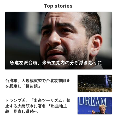
Top stories
急進左派台頭、米民主党内の分断浮き彫りに
台湾軍、大規模演習で台北攻撃阻止
を想定し「橋封鎖」
トランプ氏、「出産ツーリズム」禁
止する大統領令に署名 「出生地主
義」見直し継続へ