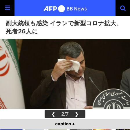
副大統領も感染 イランで新型コロナ拡大、
死者26人に
❮
2/7
❯
caption +