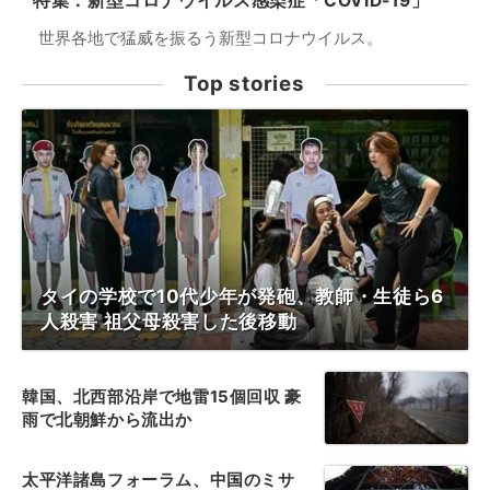
特集：新型コロナウイルス感染症「COVID-19」
世界各地で猛威を振るう新型コロナウイルス。
Top stories
タイの学校で10代少年が発砲、教師・生徒ら6
人殺害 祖父母殺害した後移動
韓国、北西部沿岸で地雷15個回収 豪
雨で北朝鮮から流出か
太平洋諸島フォーラム、中国のミサ