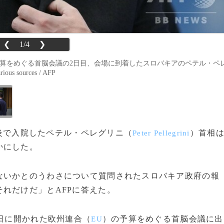
❮
1/4
❯
予算をめぐる首脳会議の2日目、会場に到着したスロバキアのペテル・ペ
s sources / AFP
、肺炎で入院したペテル・ペレグリニ（
）首相
Peter Pellegrini
かにした。
いかとのうわさについて質問されたスロバキア政府の報
れだけだ」とAFPに答えた。
日に開かれた欧州連合（
）の予算をめぐる首脳会議に出
EU