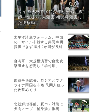
タイの学校で10代少年が発砲、教
師・生徒ら6人殺害 祖父母殺害し
た後移動
レ
太平洋諸島フォーラム、中国
のミサイル非難する共同声明
採択できず 親中2か国が反対
台湾軍、大規模演習で台北攻
撃阻止を想定し「橋封鎖」
は
国連事務総長、ロシアとウク
ライナ両国を非難 民間人狙っ
た攻撃めぐり
北朝鮮指導部、夏バテ対策に
犬肉スープ「補身湯」推奨