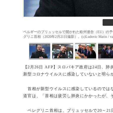
ベルギーのブリュッセルで開かれた欧州連合（EU）の
グリニ首相（2020年2月21日撮影）。(c)Ludovic Marin / variou
【2月26日 AFP】スロバキア政府は24日
新型コロナウイルスに感染していないと明ら
首相が新型ウイルスに感染しているのではな
道官は、「首相は疲労し肺炎にかかったが、そ
ペレグリニ首相は、ブリュッセルで20～21