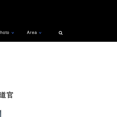
hoto
Area
∨
∨
道官