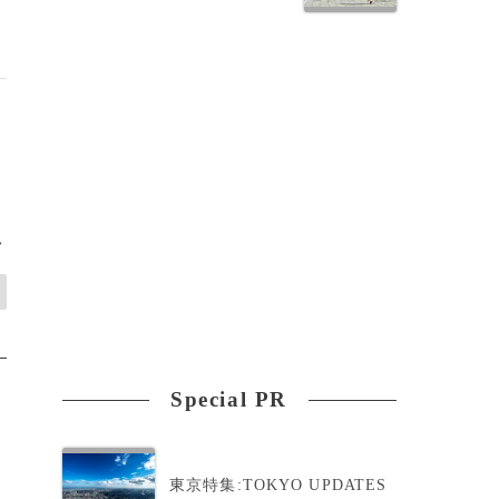
>
Special PR
東京特集:TOKYO UPDATES