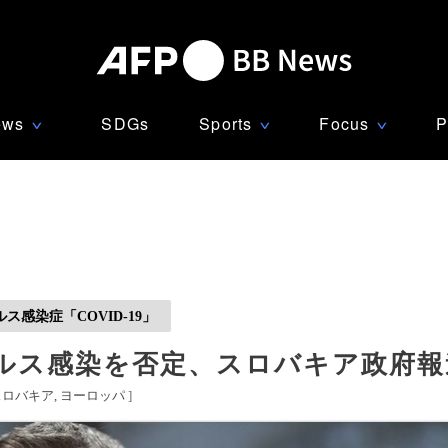
ews
SDGs
Sports
Focus
P
∨
∨
∨
感染症「COVID-19」
ルス感染を否定、スロバキア政府報
スロバキア
ヨーロッパ
]