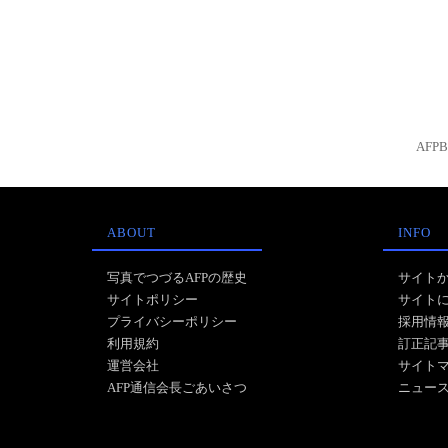
AFP
ABOUT
INFO
写真でつづるAFPの歴史
サイト
サイトポリシー
サイト
プライバシーポリシー
採用情
利用規約
訂正記
運営会社
サイト
AFP通信会長ごあいさつ
ニュー