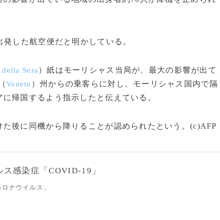
出発した航空便だと明かしている。
）紙はモーリシャス当局が、最大の影響が出て
 della Sera
（
）州からの乗客らに対し、モーリシャス国内で隔
Veneto
アに帰国するよう指示したと伝えている。
後に同機から降りることが認められたという。(c)AFP
感染症「COVID-19」
コロナウイルス。