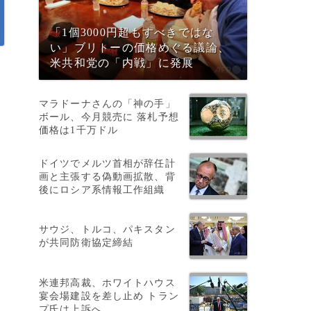
「1個3000円超もすべきではな
い」ブリトーの価格めぐる議論、
米共和党の「内戦」に発展
マラドーナさんの「神の手」
ボール、今月競売に 落札予想
価格は1千万ドル
ドイツでメルツ首相が辞任計
画と主張する偽動画拡散、背
後にロシア系情報工作組織
サウジ、トルコ、パキスタン
が共同防衛協定締結
米連邦高裁、ホワイトハウス
宴会場建設を差し止め トラン
プ氏は上訴へ