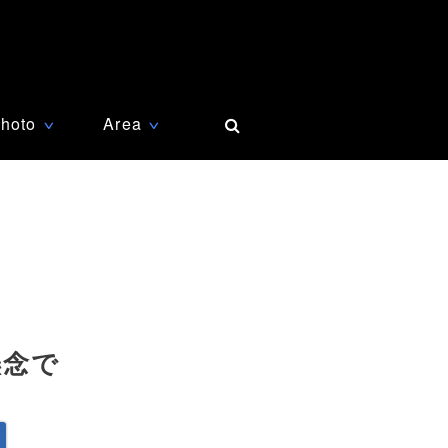
hoto
Area
∨
∨
懸念で