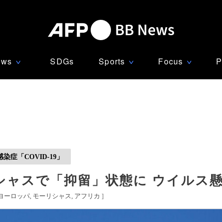
ews
SDGs
Sports
Focus
P
∨
∨
∨
症「COVID-19」
シャスで「抑留」状態に ウイルス
ヨーロッパ
モーリシャス
アフリカ
]