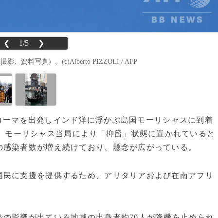
❮
1/5
❯
写真）。(c)Alberto PIZZOLI / AFP
首都ローマを出発しインド洋に浮かぶ島国モーリシャスに到着
、モーリシャス当局により「抑留」状態に置かれていると
の感染者数が増え続けており、懸念が広がっている。
民に支援を提供するため、アリタリアおよび在南アフリ
の影響が出ている地域の出身者約70人が降機を止められ