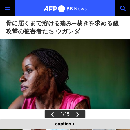
骨に届くまで溶ける痛み─裁きを求める酸
攻撃の被害者たち ウガンダ
❮
1/15
❯
caption +