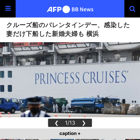
クルーズ船のバレンタインデー、感染した
妻だけ下船した新婚夫婦も 横浜
❮
1/13
❯
caption +