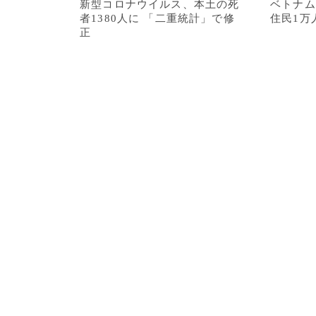
新型コロナウイルス、本土の死
ベトナム
者1380人に 「二重統計」で修
住民1万
正