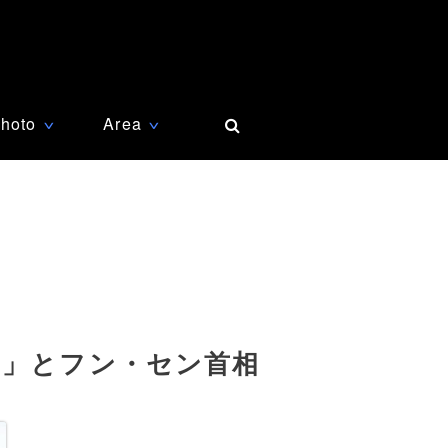
hoto
Area
∨
∨
慮」とフン・セン首相