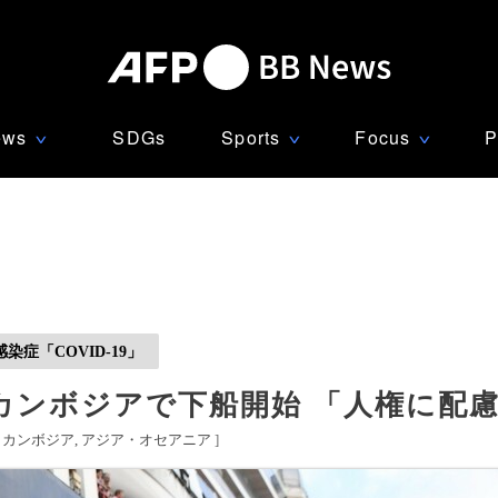
ews
SDGs
Sports
Focus
P
∨
∨
∨
症「COVID-19」
カンボジアで下船開始 「人権に配
[
カンボジア
アジア・オセアニア
]