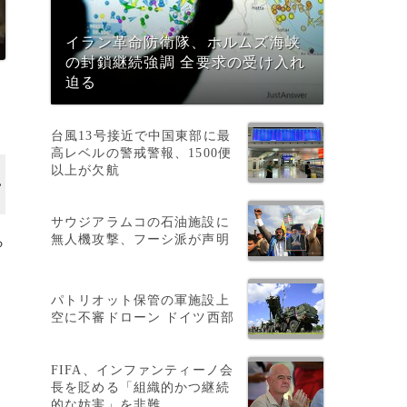
イラン革命防衛隊、ホルムズ海峡
の封鎖継続強調 全要求の受け入れ
迫る
台風13号接近で中国東部に最
高レベルの警戒警報、1500便
以上が欠航
サウジアラムコの石油施設に
無人機攻撃、フーシ派が声明
ら
パトリオット保管の軍施設上
空に不審ドローン ドイツ西部
FIFA、インファンティーノ会
長を貶める「組織的かつ継続
的な妨害」を非難