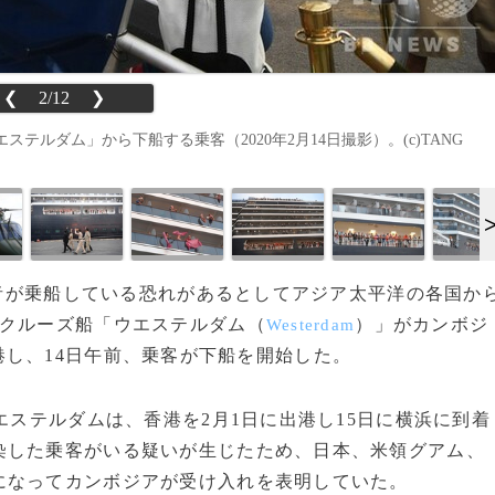
❮
2/12
❯
ルダム」から下船する乗客（2020年2月14日撮影）。(c)TANG
感染者が乗船している恐れがあるとしてアジア太平洋の各国か
たクルーズ船「ウエステルダム（
）」がカンボジ
Westerdam
港し、14日午前、乗客が下船を開始した。
エステルダムは、香港を2月1日に出港し15日に横浜に到着
染した乗客がいる疑いが生じたため、日本、米領グアム、
になってカンボジアが受け入れを表明していた。