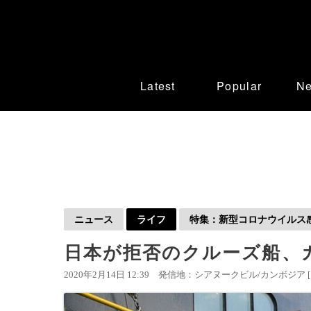
Latest
Popular
N
ニュース
ライフ
特集：新型コロナウイルス感染
日本が拒否のクルーズ船、
2020年2月14日 12:39
発信地：シアヌークビル/カンボジア 