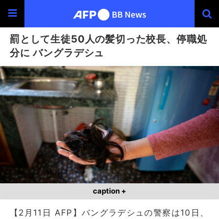
罰として生徒50人の髪切った校長、停職処
分に バングラデシュ
caption +
【2月11日 AFP】バングラデシュの警察は10日、