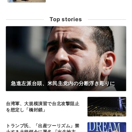
Top stories
急進左派台頭、米民主党内の分断浮き彫りに
台湾軍、大規模演習で台北攻撃阻止
を想定し「橋封鎖」
トランプ氏、「出産ツーリズム」禁
止する大統領令に署名 「出生地主