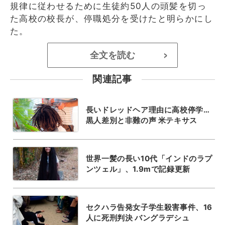
規律に従わせるために生徒約50人の頭髪を切っ
た高校の校長が、停職処分を受けたと明らかにし
た。
全文を読む
>
関連記事
長いドレッドヘア理由に高校停学…
黒人差別と非難の声 米テキサス
世界一髪の長い10代「インドのラプ
ンツェル」、1.9mで記録更新
セクハラ告発女子学生殺害事件、16
人に死刑判決 バングラデシュ