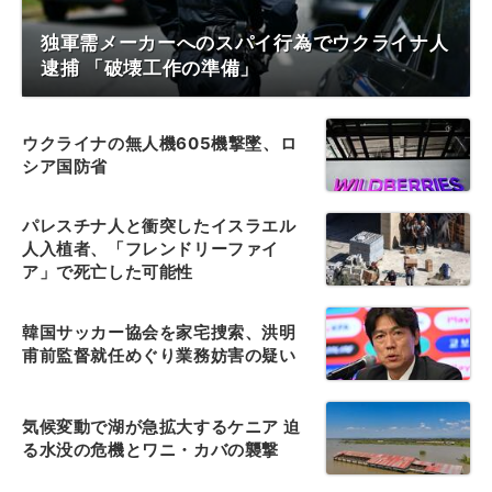
独軍需メーカーへのスパイ行為でウクライナ人
逮捕 「破壊工作の準備」
ウクライナの無人機605機撃墜、ロ
シア国防省
パレスチナ人と衝突したイスラエル
人入植者、「フレンドリーファイ
ア」で死亡した可能性
韓国サッカー協会を家宅捜索、洪明
甫前監督就任めぐり業務妨害の疑い
気候変動で湖が急拡大するケニア 迫
る水没の危機とワニ・カバの襲撃