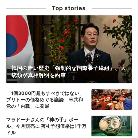
Top stories
韓国の暗い歴史「強制的な国際養子縁組」、大
統領が真相解明を約束
「1個3000円超もすべきではない」
ブリトーの価格めぐる議論、米共和
党の「内戦」に発展
マラドーナさんの「神の手」ボー
ル、今月競売に 落札予想価格は1千万
ドル