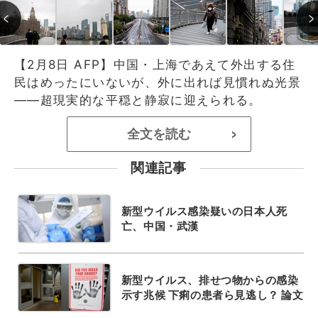
【2月8日 AFP】中国・上海であえて外出する住
民はめったにいないが、外に出れば見慣れぬ光景
――超現実的な平穏と静寂に迎えられる。
全文を読む
>
関連記事
新型ウイルス感染疑いの日本人死
亡、中国・武漢
新型ウイルス、排せつ物からの感染
示す兆候 下痢の患者ら見逃し？ 論文