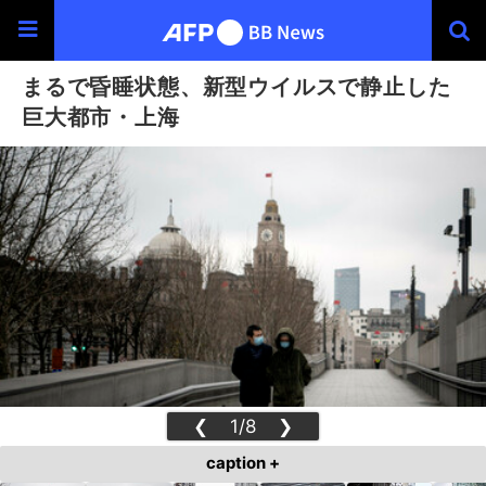
まるで昏睡状態、新型ウイルスで静止した
巨大都市・上海
❮
1/8
❯
caption +