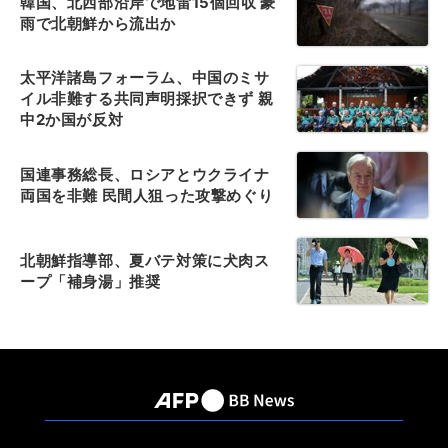
韓国、北西部沿岸で地雷15個回収 豪
雨で北朝鮮から流出か
太平洋諸島フォーラム、中国のミサ
イル非難する共同声明採択できず 親
中2か国が反対
国連事務総長、ロシアとウクライナ
両国を非難 民間人狙った攻撃めぐり
北朝鮮指導部、夏バテ対策に犬肉ス
ープ「補身湯」推奨