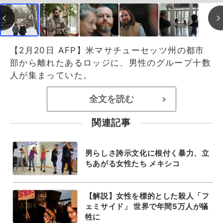
【2月20日 AFP】米マサチューセッツ州の都市
部から離れたあるロッジに、男性のグループ十数
人が集まっていた。
全文を読む
>
関連記事
男らしさ誇示文化に根付く暴力、立
ちあがる女性たち メキシコ
【解説】女性を標的とした殺人「フ
ェミサイド」 世界で年間5万人が犠
牲に