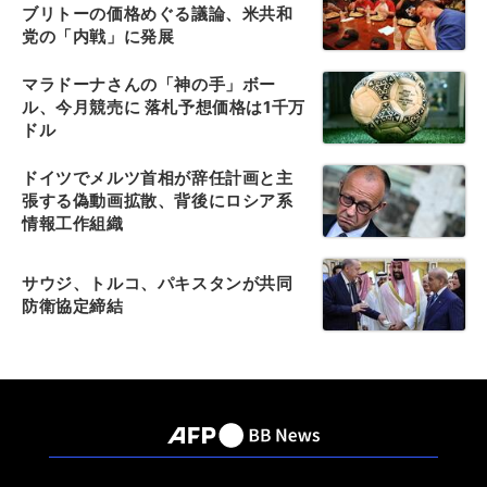
ブリトーの価格めぐる議論、米共和
党の「内戦」に発展
マラドーナさんの「神の手」ボー
ル、今月競売に 落札予想価格は1千万
ドル
ドイツでメルツ首相が辞任計画と主
張する偽動画拡散、背後にロシア系
情報工作組織
サウジ、トルコ、パキスタンが共同
防衛協定締結