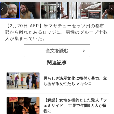
【2月20日 AFP】米マサチューセッツ州の都市
部から離れたあるロッジに、男性のグループ十数
人が集まっていた。
全文を読む
>
関連記事
男らしさ誇示文化に根付く暴力、立
ちあがる女性たち メキシコ
【解説】女性を標的とした殺人「フ
ェミサイド」 世界で年間5万人が犠
牲に