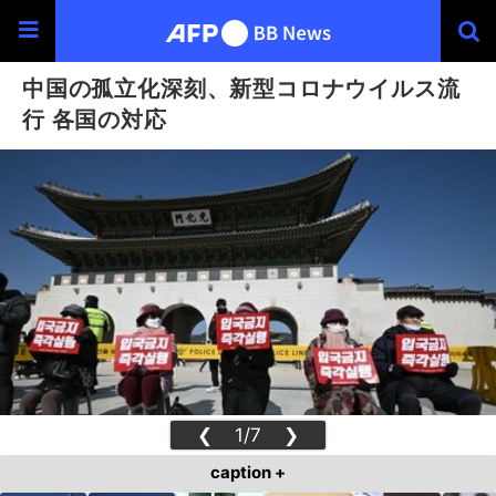
中国の孤立化深刻、新型コロナウイルス流
行 各国の対応
❮
1/7
❯
caption +