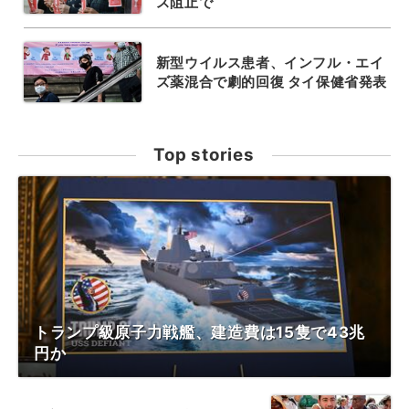
ス阻止で
新型ウイルス患者、インフル・エイ
ズ薬混合で劇的回復 タイ保健省発表
Top stories
トランプ級原子力戦艦、建造費は15隻で43兆
円か