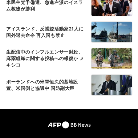
米民主党予備選、急進左派のイスラ
ム教徒が勝利
アイスランド、反捕鯨活動家21人に
国外退去命令 再入国も禁止
生配信中のインフルエンサー射殺、
麻薬組織に関する投稿への報復か メ
キシコ
ポーランドへの米軍恒久的基地設
置、米国側と協議中 国防副大臣