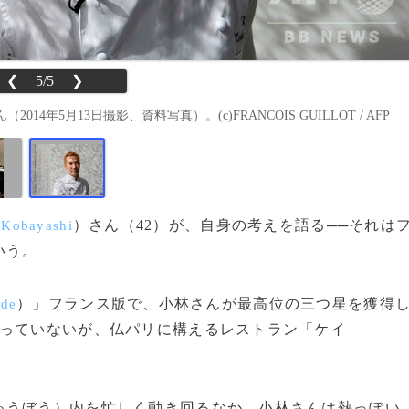
❮
5/5
❯
5月13日撮影、資料写真）。(c)FRANCOIS GUILLOT / AFP
）さん（42）が、自身の考えを語る──それは
 Kobayashi
いう。
）」フランス版で、小林さんが最高位の三つ星を獲得
ide
たっていないが、仏パリに構えるレストラン「ケイ
うぼう）内を忙しく動き回るなか、小林さんは熱っぽい