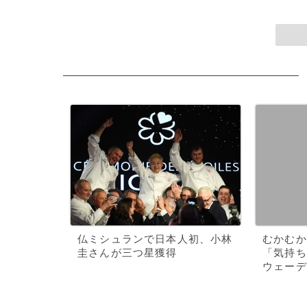
仏ミシュランで日本人初、小林
むかむか
圭さんが三つ星獲得
「気持ち
ウェーデ