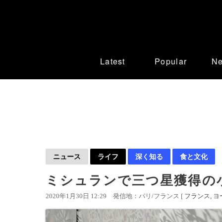
Latest
Popular
N
ニュース
ライフ
深く知る
食と文化
ミシュランで三つ星獲得の
2020年1月30日 12:29
発信地：パリ/フランス [
フランス
ヨ