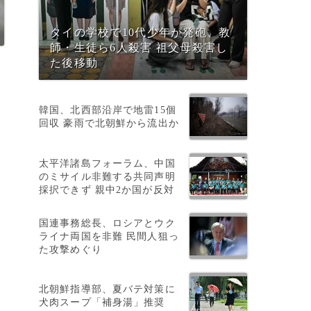
タイの学校で10代少年が発砲、教
師・生徒ら6人殺害 祖父母殺害し
た後移動
韓国、北西部沿岸で地雷15個
回収 豪雨で北朝鮮から流出か
太平洋諸島フォーラム、中国
フ
のミサイル非難する共同声明
採択できず 親中2か国が反対
国連事務総長、ロシアとウク
し
ライナ両国を非難 民間人狙っ
た攻撃めぐり
北朝鮮指導部、夏バテ対策に
犬肉スープ「補身湯」推奨