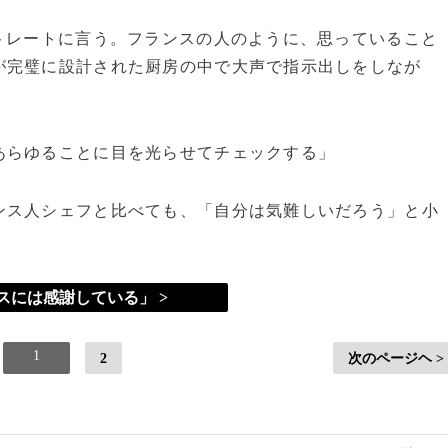
トレートに言う。フランスの人のように、思っていること
が完璧に設計された厨房の中で大声で指示出しをしなが
あらゆることに目を光らせてチェックする」
ス人シェフと比べても、「自分は気難しいだろう」と小
スには感謝している」 >
1
2
次のページヘ >