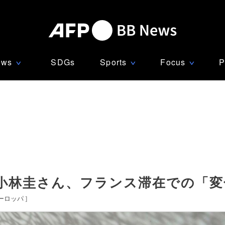
ews
SDGs
Sports
Focus
P
∨
∨
∨
小林圭さん、フランス滞在での「変
ーロッパ
]