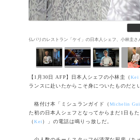
仏パリのレストラン「ケイ」の日本人シェフ、小林圭さん（2014年
【1月30日 AFP】日本人シェフの小林圭（
Kei
ランスに赴いたからこそ身についたものだと
格付け本「ミシュランガイド（
Michelin Gu
た初の日本人シェフとなってからまだ1日も
（
）」の電話は鳴りっ放しだ。
Kei
少人数のチームスタッフが清潔な厨房（ちゅ