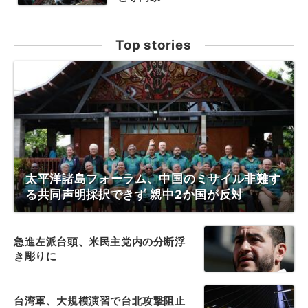
Top stories
太平洋諸島フォーラム、中国のミサイル非難す
る共同声明採択できず 親中2か国が反対
急進左派台頭、米民主党内の分断浮
き彫りに
台湾軍、大規模演習で台北攻撃阻止