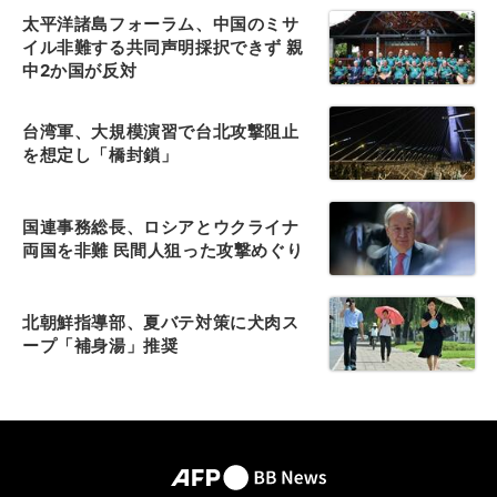
太平洋諸島フォーラム、中国のミサ
イル非難する共同声明採択できず 親
中2か国が反対
台湾軍、大規模演習で台北攻撃阻止
を想定し「橋封鎖」
国連事務総長、ロシアとウクライナ
両国を非難 民間人狙った攻撃めぐり
北朝鮮指導部、夏バテ対策に犬肉ス
ープ「補身湯」推奨