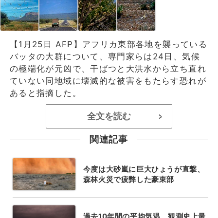
【1月25日 AFP】アフリカ東部各地を襲っている
バッタの大群について、専門家らは24日、気候
の極端化が元凶で、干ばつと大洪水から立ち直れ
ていない同地域に壊滅的な被害をもたらす恐れが
あると指摘した。
全文を読む
>
関連記事
今度は大砂嵐に巨大ひょうが直撃、
森林火災で疲弊した豪東部
過去10年間の平均気温、観測史上最