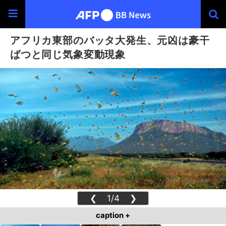
アフリカ東部のバッタ大発生、元凶は豪干
ばつと同じ気象変動現象
❮
1/4
❯
caption +