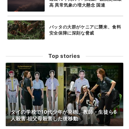
高 異常気象の増大懸念 国連
バッタの大群がケニアに襲来、食料
安全保障に深刻な脅威
Top stories
タイの学校で10代少年が発砲、教師・生徒ら6
人殺害 祖父母殺害した後移動