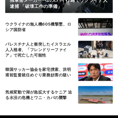
独軍需メーカーへのスパイ行為でウクライナ人
逮捕 「破壊工作の準備」
ウクライナの無人機605機撃墜、ロ
シア国防省
パレスチナ人と衝突したイスラエル
人入植者、「フレンドリーファイ
ア」で死亡した可能性
韓国サッカー協会を家宅捜索、洪明
甫前監督就任めぐり業務妨害の疑い
気候変動で湖が急拡大するケニア 迫
る水没の危機とワニ・カバの襲撃