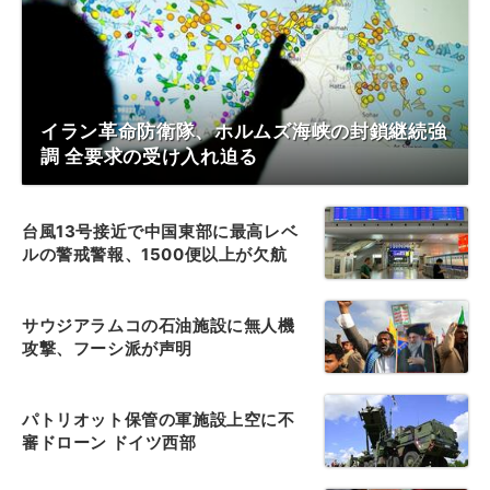
イラン革命防衛隊、ホルムズ海峡の封鎖継続強
調 全要求の受け入れ迫る
台風13号接近で中国東部に最高レベ
ルの警戒警報、1500便以上が欠航
サウジアラムコの石油施設に無人機
攻撃、フーシ派が声明
パトリオット保管の軍施設上空に不
審ドローン ドイツ西部