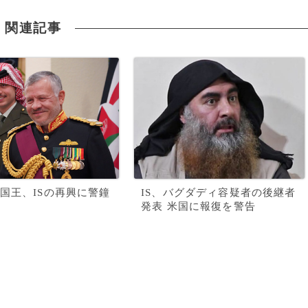
関連記事
国王、ISの再興に警鐘
IS、バグダディ容疑者の後継者
発表 米国に報復を警告