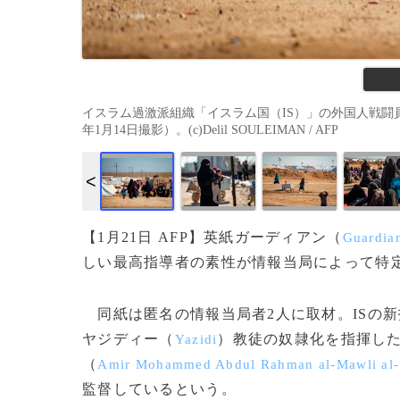
イスラム過激派組織「イスラム国（IS）」の外国人戦闘
年1月14日撮影）。(c)Delil SOULEIMAN / AFP
【1月21日 AFP】英紙ガーディアン（
Guardia
しい最高指導者の素性が情報当局によって特
同紙は匿名の情報当局者2人に取材。ISの
ヤジディー（
）教徒の奴隷化を指揮し
Yazidi
（
Amir Mohammed Abdul Rahman al-Mawli al-
監督しているという。