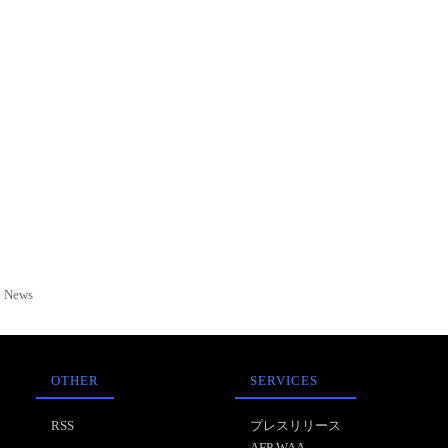
News
OTHER
SERVICES
RSS
プレスリリース
AFP WAA