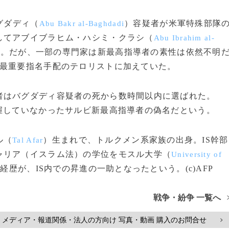
グダディ（
）容疑者が米軍特殊部隊
Abu Bakr al-Baghdadi
してアブイブラヒム・ハシミ・クラシ（
Abu Ibrahim al-
た。だが、一部の専門家は新最高指導者の素性は依然不明
を最重要指名手配のテロリストに加えていた。
はバグダディ容疑者の死から数時間以内に選ばれた。
握していなかったサルビ新最高指導者の偽名だという。
ル（
）生まれで、トルクメン系家族の出身。IS幹部
Tal Afar
ャリア（イスラム法）の学位をモスル大学（
University of
歴が、IS内での昇進の一助となったという。(c)AFP
戦争・紛争 一覧へ
メディア・報道関係・法人の方向け 写真・動画 購入のお問合せ
>