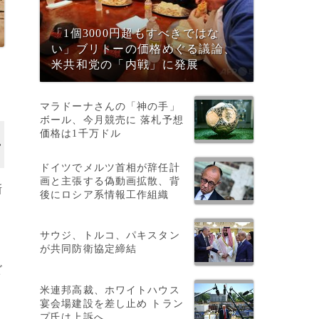
「1個3000円超もすべきではな
い」ブリトーの価格めぐる議論、
米共和党の「内戦」に発展
マラドーナさんの「神の手」
ボール、今月競売に 落札予想
価格は1千万ドル
ドイツでメルツ首相が辞任計
画と主張する偽動画拡散、背
新
後にロシア系情報工作組織
サウジ、トルコ、パキスタン
が共同防衛協定締結
ビ
米連邦高裁、ホワイトハウス
も
宴会場建設を差し止め トラン
プ氏は上訴へ