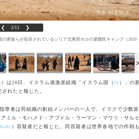
❮
2/11
❯
員の家族らが収容されているシリア北東部ホルの避難民キャンプ（2020
）は20日、イスラム過激派組織「イスラム国（
）」の
n
IS
定されたと報じた。
新指導者は同組織の創始メンバーの一人で、イラクで少数派
たアミル・モハメド・アブドル・ラーマン・マウリ・サル
）容疑者だと報じた。同容疑者は世界各地での作戦
Salbi