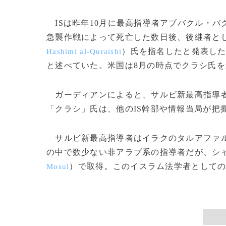
ISは昨年10月に最高指導者アブバクル・バ
急襲作戦によって死亡した数日後、後継者と
）氏を指名したと発表し
Hashimi al-Quraishi
と述べていた。米国は8月の時点でクラシ氏
ガーディアンによると、サルビ新最高指導者
「クラシ」氏は、他のIS幹部や情報当局が把
サルビ新最高指導者はイラクのタルアファ
の中で数少ない非アラブ系の指導者だが、シ
）で取得。このイスラム法学者としての経
Mosul