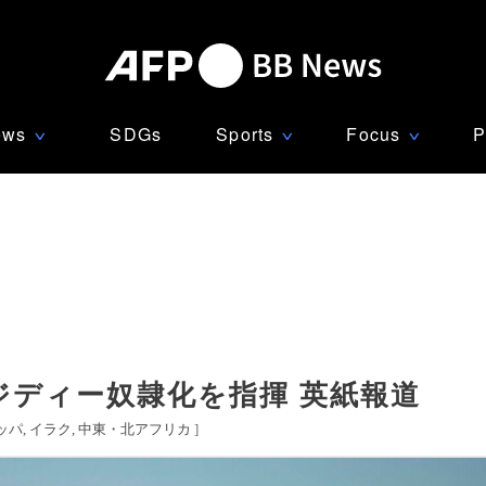
ews
SDGs
Sports
Focus
P
∨
∨
∨
ジディー奴隷化を指揮 英紙報道
ッパ
イラク
中東・北アフリカ
]