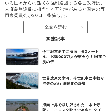
いる国々からの難民を強制送還する各国政府は、
人権義務違反に相当する可能性があると国連の専
門家委員会が20日、指摘した。
全文を読む
>
関連記事
今世紀末までに海面上昇2メート
ル、1億8000万人が家失う？ 国連予
測の倍
世界遺産の氷河、今世紀中に半数が
消失の恐れ 温暖化の影響
海面上昇で取り残された「水上寺
院」、インスタ映えで有名に タイ