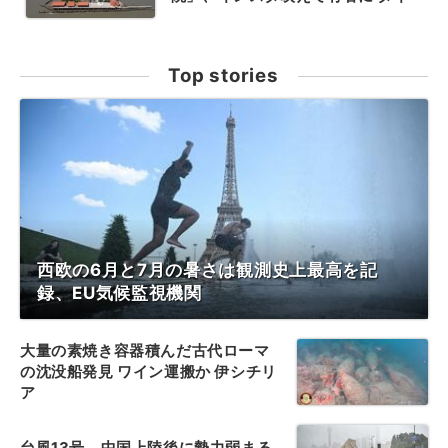
Top stories
西欧の6月と7月の暑さは観測史上最高を記
録、EU気候監視機関
大量の素焼き容器積んだ古代ローマ
の沈没船発見 ワイン運搬か 伊シチリ
ア
台風13号、中国上陸後に勢力弱まる