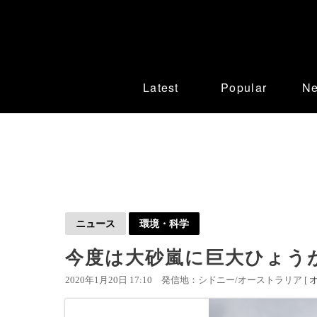
Latest
Popular
N
ニュース
環境・科学
今度は大砂嵐に巨大ひょう
2020年1月20日 17:10
発信地：シドニー/オーストラリア [