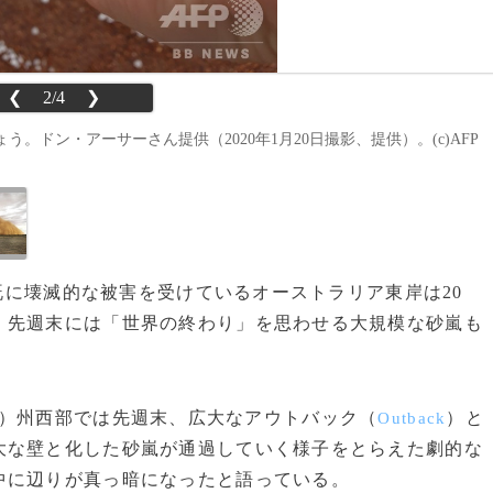
❮
2/4
❯
ドン・アーサーさん提供（2020年1月20日撮影、提供）。(c)AFP
で既に壊滅的な被害を受けているオーストラリア東岸は20
。先週末には「世界の終わり」を思わせる大規模な砂嵐も
）州西部では先週末、広大なアウトバック（
）と
Outback
大な壁と化した砂嵐が通過していく様子をとらえた劇的な
中に辺りが真っ暗になったと語っている。