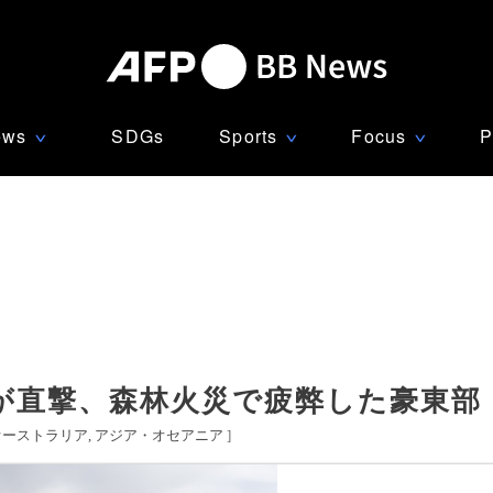
ews
SDGs
Sports
Focus
P
∨
∨
∨
が直撃、森林火災で疲弊した豪東部
オーストラリア
アジア・オセアニア
]