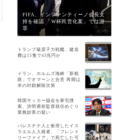
FIFA、インファンティーノ会長支
持を確認 「W杯民営化案」では謝
罪
トランプ級原子力戦艦、建造
費は15隻で43兆円か
イラン、ホルムズ海峡「新航
路」でオマーンと合意 再開は
米の封鎖解除次第
韓国サッカー協会を家宅捜
索、洪明甫前監督就任めぐり
業務妨害の疑い
パレスチナ人と衝突したイス
ラエル人入植者、「フレンド
リーファイア」で死亡した可