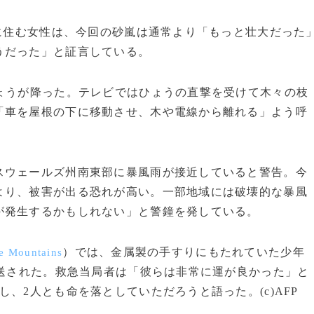
に住む女性は、今回の砂嵐は通常より「もっと壮大だった
うだった」と証言している。
ょうが降った。テレビではひょうの直撃を受けて木々の枝
「車を屋根の下に移動させ、木や電線から離れる」よう呼
ウェールズ州南東部に暴風雨が接近していると警告。今
より、被害が出る恐れが高い。一部地域には破壊的な暴風
が発生するかもしれない」と警鐘を発している。
）では、金属製の手すりにもたれていた少年
e Mountains
搬送された。救急当局者は「彼らは非常に運が良かった」と
、2人とも命を落としていただろうと語った。(c)AFP