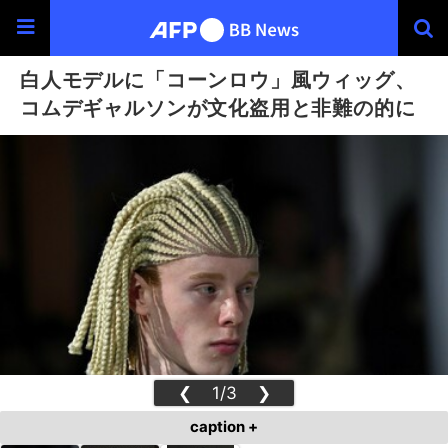
白人モデルに「コーンロウ」風ウィッグ、
コムデギャルソンが文化盗用と非難の的に
❮
1/3
❯
caption +