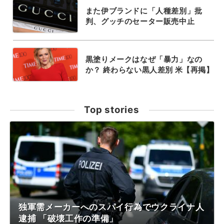
また伊ブランドに「人種差別」批
判、グッチのセーター販売中止
黒塗りメークはなぜ「暴力」なの
か？ 終わらない黒人差別 米【再掲】
Top stories
独軍需メーカーへのスパイ行為でウクライナ人
逮捕 「破壊工作の準備」