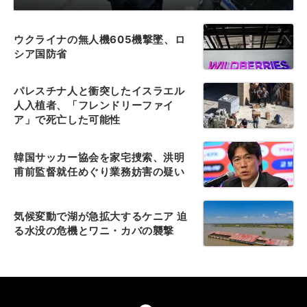
ウクライナの無人機605機撃墜、ロ
シア国防省
パレスチナ人と衝突したイスラエル
人入植者、「フレンドリーファイ
ア」で死亡した可能性
韓国サッカー協会を家宅捜索、洪明
甫前監督就任めぐり業務妨害の疑い
気候変動で湖が急拡大するケニア 迫
る水没の危機とワニ・カバの襲撃