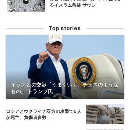
るイスラム教徒 サウジ
Top stories
イランとの交渉「うまくいく。チェスのような
もの」 トランプ氏
ロシアとウクライナ双方の攻撃で5人
が死亡、負傷者多数