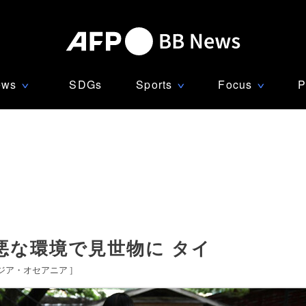
ews
SDGs
Sports
Focus
P
∨
∨
∨
悪な環境で見世物に タイ
ジア・オセアニア
]