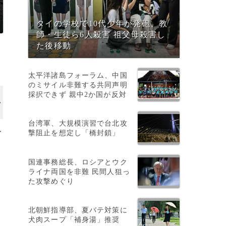
タイの学校で10代少年が発砲、教
師・生徒ら6人殺害 祖父母殺害し
た後移動
太平洋諸島フォーラム、中国
のミサイル非難する共同声明
採択できず 親中2か国が反対
台湾軍、大規模演習で台北攻
撃阻止を想定し「橋封鎖」
イ
国連事務総長、ロシアとウク
ライナ両国を非難 民間人狙っ
た攻撃めぐり
ト
北朝鮮指導部、夏バテ対策に
犬肉スープ「補身湯」推奨