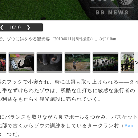
❮
10/10
❯
餌をやる観光客（2019年11月8日撮影）。(c)Lillian
金属製のフックで小突かれ、時には餌も取り上げられる――タ
て手なずけられたゾウは、残酷な仕打ちに敏感な旅行者の
の利益をもたらす観光施設に売られていく。
にバランスを取りながら鼻でボールをつかみ、バスケッ
北部で古くからゾウの訓練をしているタークラン村（
Ban
の一つだ。