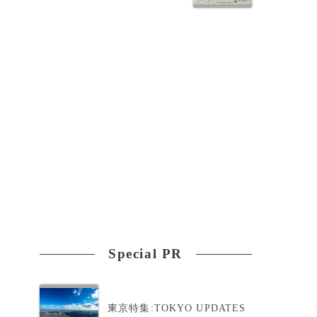
Special PR
て
東京特集:TOKYO UPDATES