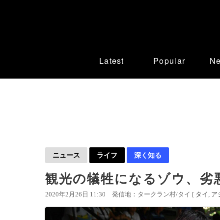
Latest
Popular
N
ニュース
ライフ
深く知る
観光の犠牲になるゾウ、劣
2020年2月26日 11:30
発信地：タークラン村/タイ [
タイ
ア