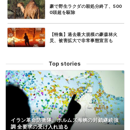
豪で野生ラクダの殺処分終了、500
0頭超を駆除
【特集】過去最大規模の豪森林火
災、被害拡大で非常事態宣言も
Top stories
イラン革命防衛隊、ホルムズ海峡の封鎖継続強
調 全要求の受け入れ迫る