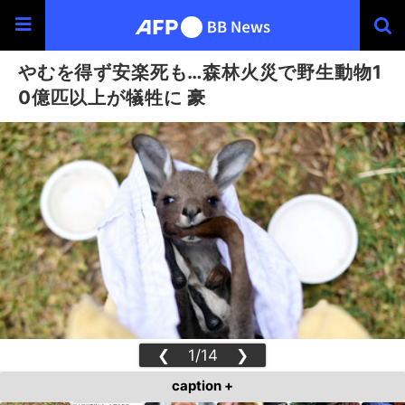
やむを得ず安楽死も…森林火災で野生動物1
0億匹以上が犠牲に 豪
❮
1/14
❯
caption +