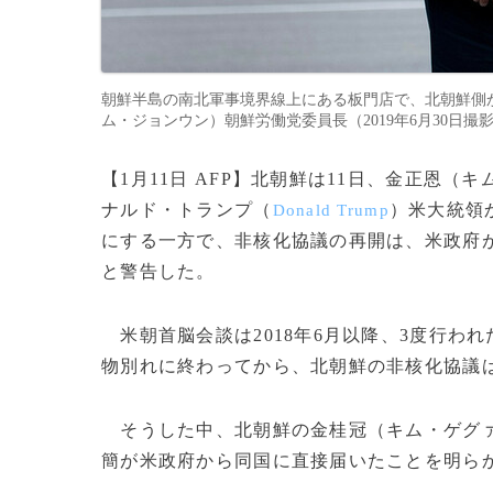
朝鮮半島の南北軍事境界線上にある板門店で、北朝鮮側
ム・ジョンウン）朝鮮労働党委員長（2019年6月30日撮影）。(c)Bre
【1月11日 AFP】北朝鮮は11日、金正恩（
ナルド・トランプ（
）米大統領
Donald Trump
にする一方で、非核化協議の再開は、米政府
と警告した。
米朝首脳会談は2018年6月以降、3度行われ
物別れに終わってから、北朝鮮の非核化協議
そうした中、北朝鮮の金桂冠（キム・ゲグ
簡が米政府から同国に直接届いたことを明ら