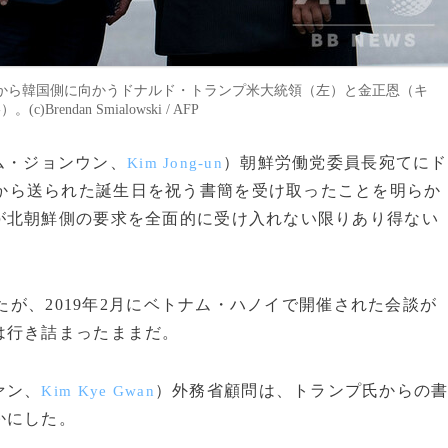
から韓国側に向かうドナルド・トランプ米大統領（左）と金正恩（キ
ndan Smialowski / AFP
キム・ジョンウン、
）朝鮮労働党委員長宛てにド
Kim Jong-un
から送られた誕生日を祝う書簡を受け取ったことを明らか
が北朝鮮側の要求を全面的に受け入れない限りあり得ない
たが、2019年2月にベトナム・ハノイで開催された会談が
は行き詰まったままだ。
ァン、
）外務省顧問は、トランプ氏からの
Kim Kye Gwan
かにした。