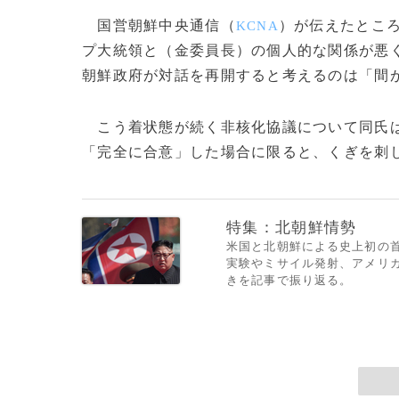
国営朝鮮中央通信（
）が伝えたとこ
KCNA
プ大統領と（金委員長）の個人的な関係が悪
朝鮮政府が対話を再開すると考えるのは「間
こう着状態が続く非核化協議について同氏は
「完全に合意」した場合に限ると、くぎを刺して
特集：北朝鮮情勢
米国と北朝鮮による史上初の首
実験やミサイル発射、アメリ
きを記事で振り返る。