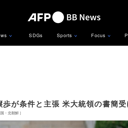
ews
SDGs
Sports
Focus
P
∨
∨
∨
譲歩が条件と主張 米大統領の書簡受
韓国・北朝鮮
]