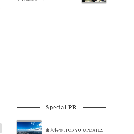
ン
Special PR
>
東京特集:TOKYO UPDATES