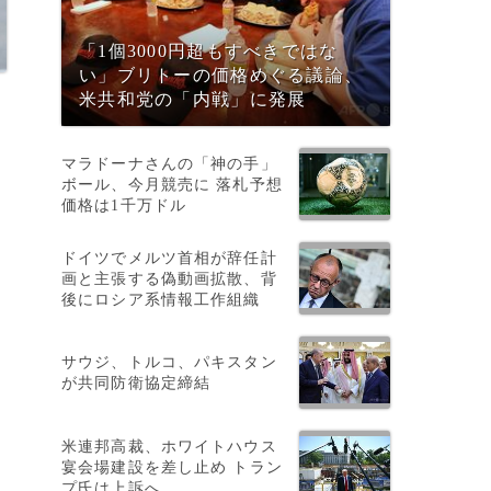
「1個3000円超もすべきではな
い」ブリトーの価格めぐる議論、
米共和党の「内戦」に発展
マラドーナさんの「神の手」
ボール、今月競売に 落札予想
価格は1千万ドル
ドイツでメルツ首相が辞任計
画と主張する偽動画拡散、背
後にロシア系情報工作組織
サウジ、トルコ、パキスタン
が共同防衛協定締結
書
米連邦高裁、ホワイトハウス
宴会場建設を差し止め トラン
プ氏は上訴へ