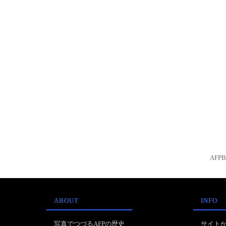
AFP
ABOUT
INFO
写真でつづるAFPの歴史
サイト