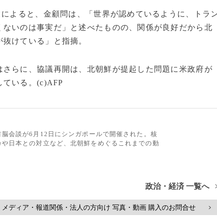
ろによると、金顧問は、「世界が認めているように、トラ
くないのは事実だ」と述べたものの、関係が良好だから北
が抜けている」と指摘。
さらに、協議再開は、北朝鮮が提起した問題に米政府が
いる。(c)AFP
脳会談が6月12日にシンガポールで開催された。核
カや日本との対立など、北朝鮮をめぐるこれまでの動
政治・経済 一覧へ
メディア・報道関係・法人の方向け 写真・動画 購入のお問合せ
>