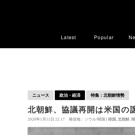
Latest
Popular
N
ニュース
政治・経済
特集：北朝鮮情勢
北朝鮮、協議再開は米国の
2020年1月11日 22:17
発信地：ソウル/韓国 [
韓国
北朝鮮