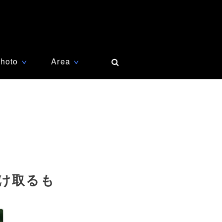
hoto
Area
∨
∨
け取るも