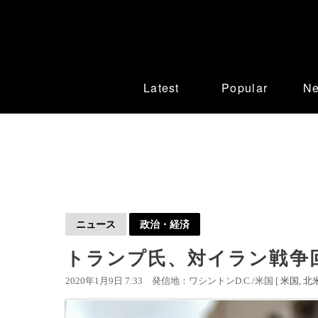
Latest
Popular
N
ニュース
政治・経済
トランプ氏、対イラン戦争
2020年1月9日 7:33
発信地：ワシントンD.C./米国 [
米国
北