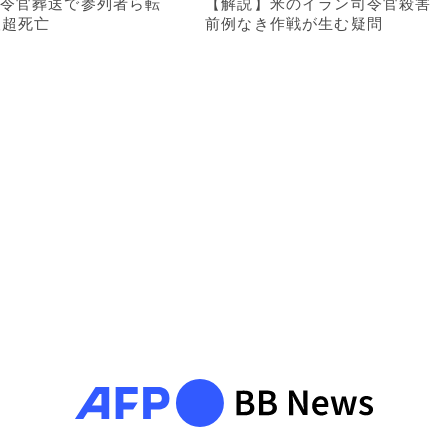
令官葬送で参列者ら転
【解説】米のイラン司令官殺害
人超死亡
前例なき作戦が生む疑問