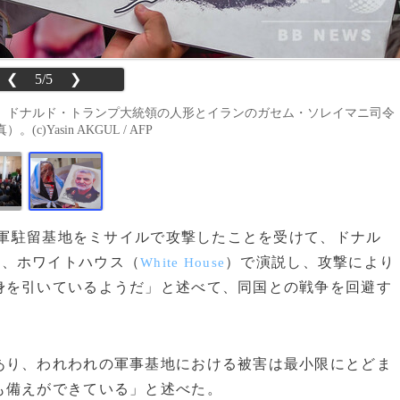
❮
5/5
❯
、ドナルド・トランプ大統領の人形とイランのガセム・ソレイマニ司令
Yasin AKGUL / AFP
の米軍駐留基地をミサイルで攻撃したことを受けて、ドナル
日、ホワイトハウス（
）で演説し、攻撃により
White House
身を引いているようだ」と述べて、同国との戦争を回避す
り、われわれの軍事基地における被害は最小限にとどま
も備えができている」と述べた。