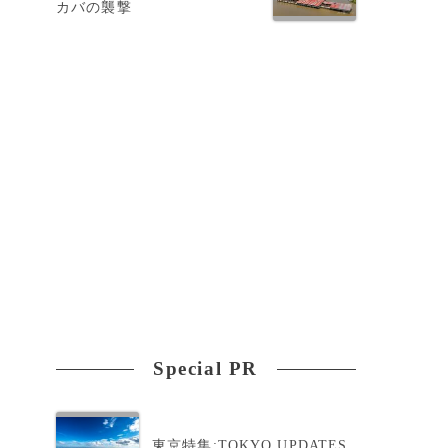
カバの襲撃
に
セ
Special PR
東京特集:TOKYO UPDATES