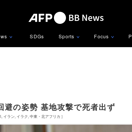
ews
SDGs
Sports
Focus
P
∨
∨
∨
回避の姿勢 基地攻撃で死者出ず
米
イラン
イラク
中東・北アフリカ
]