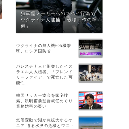
独軍需メーカーへのスパイ行為で
ウクライナ人逮捕 「破壊工作の準
備」
ウクライナの無人機605機撃
墜、ロシア国防省
パレスチナ人と衝突したイス
ラエル人入植者、「フレンド
リーファイア」で死亡した可
能性
韓国サッカー協会を家宅捜
索、洪明甫前監督就任めぐり
業務妨害の疑い
気候変動で湖が急拡大するケ
ニア 迫る水没の危機とワニ・