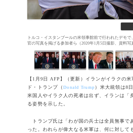
トルコ・イスタンブールの米領事館前で行われたデモで
官の写真を掲げる参加者ら（2020年1月5日撮影、資料写真）。(c)
【1月9日 AFP】（更新）イランがイラク
ド・トランプ（
）米大統領は8
Donald Trump
米国人やイラク人の死者は出ず、イランは「
る姿勢を示した。
トランプ氏は「わが国の兵士は全員無事であ
った。われらが偉大なる米軍は、何に対して