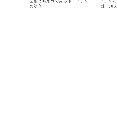
図解と時系列でみる米・イラン
イラン司
の対立
倒、50