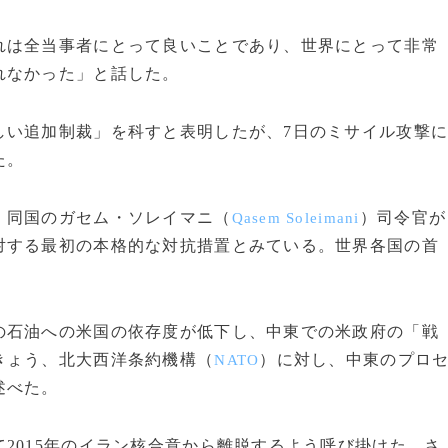
は全当事者にとって良いことであり、世界にとって非常
れなかった」と話した。
い追加制裁」を科すと表明したが、7日のミサイル攻撃
た。
、同国のガセム・ソレイマニ（
）司令官が
Qasem Soleimani
対する最初の本格的な対抗措置とみている。世界各国の首
石油への米国の依存度が低下し、中東での米政府の「戦
きょう、北大西洋条約機構（
）に対し、中東のプロ
NATO
述べた。
2015年のイラン核合意から離脱するよう呼び掛けた。さ