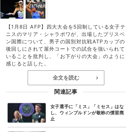
【1月8日 AFP】四大大会を5回制している女子テ
ニスのマリア・シャラポワが、出場したブリスベ
ン国際について、男子の国別対抗戦ATPカップの
後回しにされて屋外コートでの試合を強いられて
いることを批判し、「お下がりの大会」のように
感じると話した。
全文を読む
>
関連記事
女子選手に「ミス」「ミセス」はな
し、ウィンブルドンが敬称の慣習廃
止