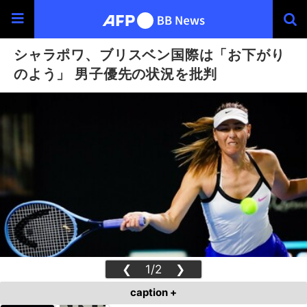
シャラポワ、ブリスベン国際は「お下がり
のよう」 男子優先の状況を批判
❮
1/2
❯
caption +