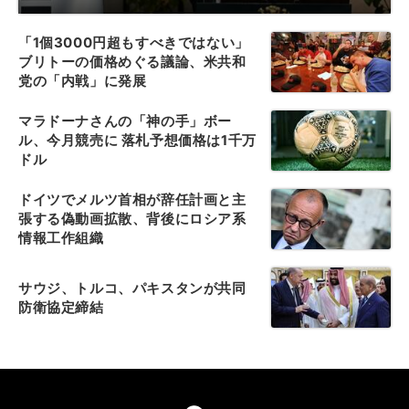
「1個3000円超もすべきではない」
ブリトーの価格めぐる議論、米共和
党の「内戦」に発展
マラドーナさんの「神の手」ボー
ル、今月競売に 落札予想価格は1千万
ドル
ドイツでメルツ首相が辞任計画と主
張する偽動画拡散、背後にロシア系
情報工作組織
サウジ、トルコ、パキスタンが共同
防衛協定締結