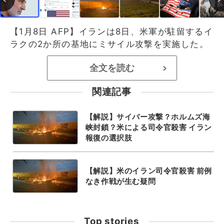
【1月8日 AFP】イランは8日、米軍が駐留するイ
ラクの2か所の基地にミサイル攻撃を実施した。
全文を読む
>
関連記事
【解説】サイバー攻撃？ホルムズ海
峡封鎖？米による司令官殺害 イラン
報復の選択肢
【解説】米のイラン司令官殺害 前例
なき作戦が生む疑問
Top stories