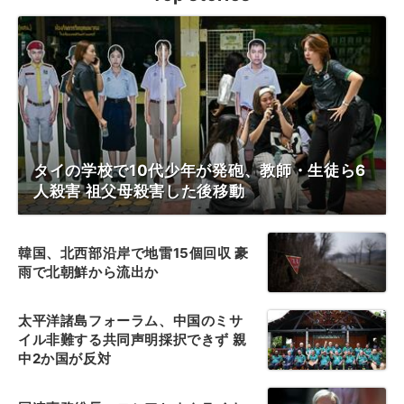
タイの学校で10代少年が発砲、教師・生徒ら6
人殺害 祖父母殺害した後移動
韓国、北西部沿岸で地雷15個回収 豪
雨で北朝鮮から流出か
太平洋諸島フォーラム、中国のミサ
イル非難する共同声明採択できず 親
中2か国が反対