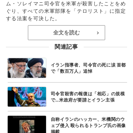
ム・ソレイマニ司令官を米軍が殺害したことをめ
ぐり、すべての米軍部隊を「テロリスト」に指定
する法案を可決した。
全文を読む
>
関連記事
イラン指導者、司令官の死に涙 首都
で「数百万人」追悼
司令官殺害の報復は「相応」の規模
で…米政府が要請とイラン主張
自称イランのハッカー、米機関のウ
ェブ侵入 殴られるトランプ氏の画像
掲載