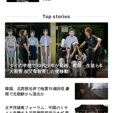
Top stories
タイの学校で10代少年が発砲、教師・生徒ら6
人殺害 祖父母殺害した後移動
韓国、北西部沿岸で地雷15個回収 豪
雨で北朝鮮から流出か
太平洋諸島フォーラム、中国のミサ
イル非難する共同声明採択できず 親