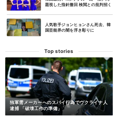
題視した指針撤回 検閲との批判招く
人気歌手ジョンヒョンさん死去、韓
国芸能界の闇を浮き彫りに
Top stories
独軍需メーカーへのスパイ行為でウクライナ人
逮捕 「破壊工作の準備」