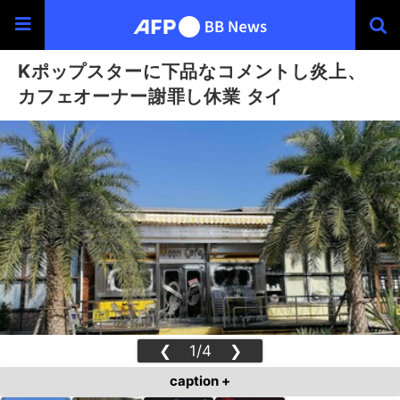
Kポップスターに下品なコメントし炎上、
カフェオーナー謝罪し休業 タイ
❮
1/4
❯
caption +