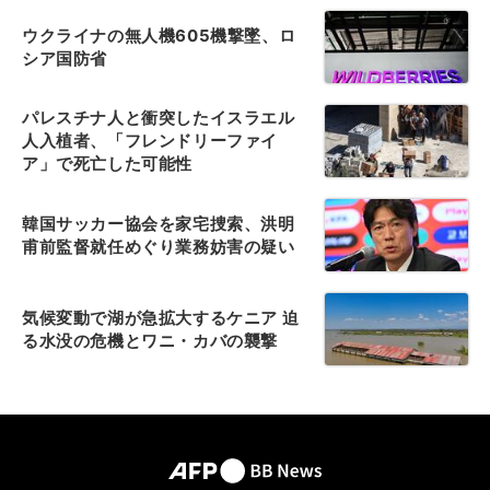
ウクライナの無人機605機撃墜、ロ
シア国防省
パレスチナ人と衝突したイスラエル
人入植者、「フレンドリーファイ
ア」で死亡した可能性
韓国サッカー協会を家宅捜索、洪明
甫前監督就任めぐり業務妨害の疑い
気候変動で湖が急拡大するケニア 迫
る水没の危機とワニ・カバの襲撃