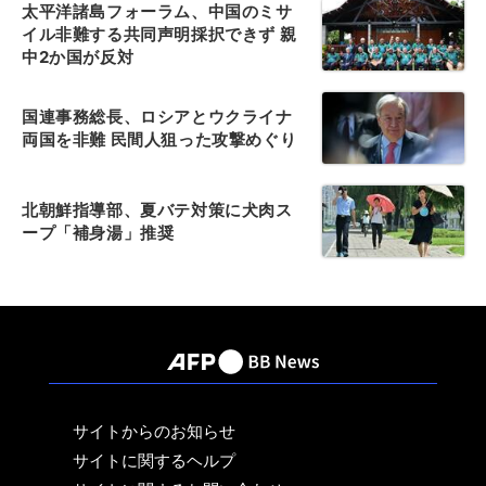
太平洋諸島フォーラム、中国のミサ
イル非難する共同声明採択できず 親
中2か国が反対
国連事務総長、ロシアとウクライナ
両国を非難 民間人狙った攻撃めぐり
北朝鮮指導部、夏バテ対策に犬肉ス
ープ「補身湯」推奨
サイトからのお知らせ
サイトに関するヘルプ