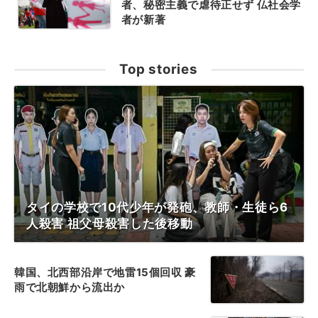
者、秘密主義で虐待正せず 仏社会学
者が新著
Top stories
タイの学校で10代少年が発砲、教師・生徒ら6
人殺害 祖父母殺害した後移動
韓国、北西部沿岸で地雷15個回収 豪
雨で北朝鮮から流出か