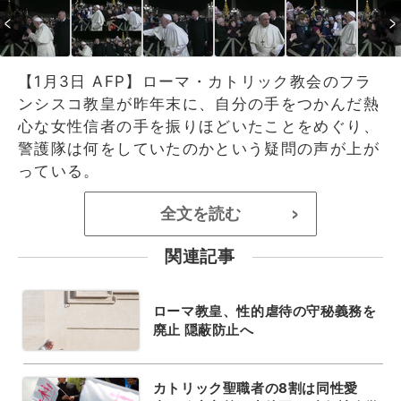
【1月3日 AFP】ローマ・カトリック教会のフラ
ンシスコ教皇が昨年末に、自分の手をつかんだ熱
心な女性信者の手を振りほどいたことをめぐり、
警護隊は何をしていたのかという疑問の声が上が
っている。
全文を読む
>
関連記事
ローマ教皇、性的虐待の守秘義務を
廃止 隠蔽防止へ
カトリック聖職者の8割は同性愛