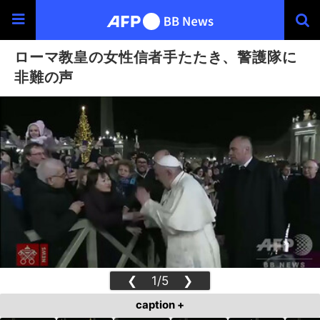
ローマ教皇の女性信者手たたき、警護隊に
非難の声
❮
1/5
❯
caption +