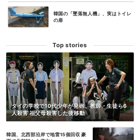
韓国の「墜落無人機」、実はトイレ
の扉
Top stories
タイの学校で10代少年が発砲、教師・生徒ら6
人殺害 祖父母殺害した後移動
韓国、北西部沿岸で地雷15個回収 豪