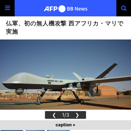
仏軍、初の無人機攻撃 西アフリカ・マリで
実施
❮
1/3
❯
caption +