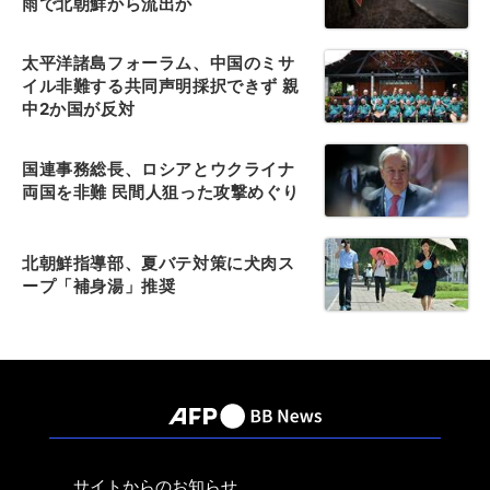
雨で北朝鮮から流出か
太平洋諸島フォーラム、中国のミサ
イル非難する共同声明採択できず 親
中2か国が反対
国連事務総長、ロシアとウクライナ
両国を非難 民間人狙った攻撃めぐり
北朝鮮指導部、夏バテ対策に犬肉ス
ープ「補身湯」推奨
サイトからのお知らせ