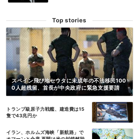
Top stories
スペイン飛び地セウタに未成年の不法移民100
0人超残留、首長が中央政府に緊急支援要請
トランプ級原子力戦艦、建造費は15
隻で43兆円か
イラン、ホルムズ海峡「新航路」で
オマーンと合意 再開は米の封鎖解除