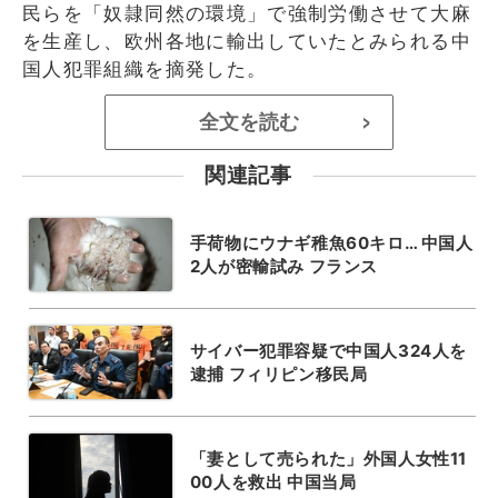
民らを「奴隷同然の環境」で強制労働させて大麻
を生産し、欧州各地に輸出していたとみられる中
国人犯罪組織を摘発した。
全文を読む
>
関連記事
手荷物にウナギ稚魚60キロ… 中国人
2人が密輸試み フランス
サイバー犯罪容疑で中国人324人を
逮捕 フィリピン移民局
「妻として売られた」外国人女性11
00人を救出 中国当局