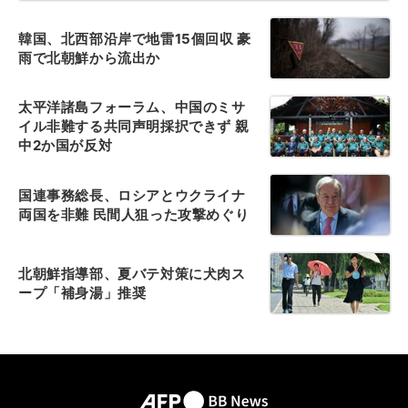
韓国、北西部沿岸で地雷15個回収 豪
雨で北朝鮮から流出か
太平洋諸島フォーラム、中国のミサ
イル非難する共同声明採択できず 親
中2か国が反対
国連事務総長、ロシアとウクライナ
両国を非難 民間人狙った攻撃めぐり
北朝鮮指導部、夏バテ対策に犬肉ス
ープ「補身湯」推奨