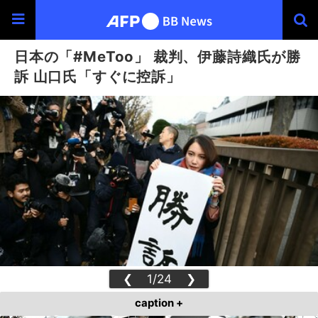
日本の「#MeToo」 裁判、伊藤詩織氏が勝
訴 山口氏「すぐに控訴」
❮
1/24
❯
caption +