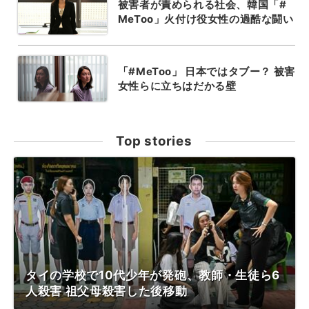
被害者が責められる社会、韓国「#
MeToo」火付け役女性の過酷な闘い
「#MeToo」 日本ではタブー？ 被害
女性らに立ちはだかる壁
Top stories
タイの学校で10代少年が発砲、教師・生徒ら6
人殺害 祖父母殺害した後移動